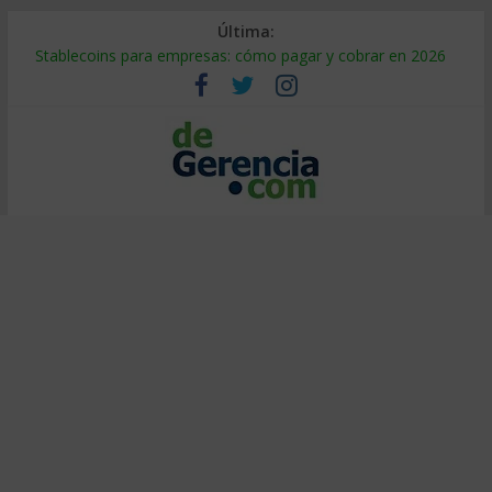
Última:
Stablecoins para empresas: cómo pagar y cobrar en 2026
Despido silencioso: qué es y por qué sale tan caro
IA en selección de personal: cómo auditarla a tiempo
Trabajo forzoso en la cadena de suministro: qué hacer
Mercado hispano de EE. UU.: cómo segmentarlo y venderle