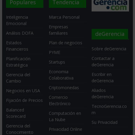
Populares
Tendencia
Inteligencia
Marca Personal
Emocional
Empresas
deGerencia
Análisis DOFA
familiares
Estados
Plan de negocios
Sobre deGerencia
Financieros
PYME
Contactar a
Planificación
Startups
deGerencia
Estratégica
Economia
Escribir en
Gerencia del
Colaborativa
deGerencia
Cambio
Criptomonedas
Aliados
Negocios en USA
deGerencia
Comercio
Fijación de Precios
Electrónico
TecnoGerencia.co
Balanced
m
Computación en
Scorecard
La Nube
Su Privacidad
Gerencia del
Privacidad Online
Conocimiento