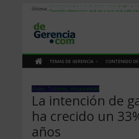
Última:
Stablecoins para empresas: cómo pagar y c
Despido silencioso: qué es y por qué sale ta
IA en selección de personal: cómo auditarla
Trabajo forzoso en la cadena de suministro:
Mercado hispano de EE. UU.: cómo segmenta
TEMAS DE GERENCIA
CONTENIDO DE
Viajes, Turismo, Hospitalidad
La intención de 
ha crecido un 33%
años