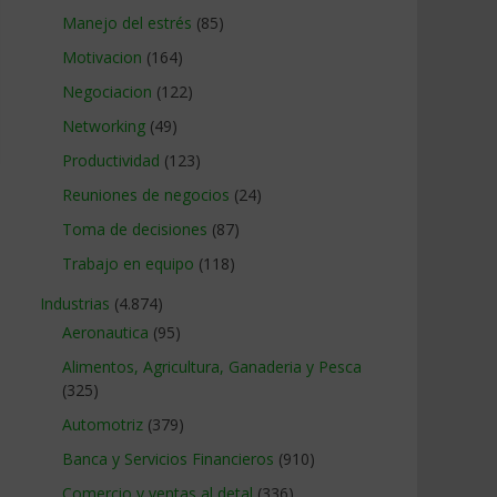
Manejo del estrés
(85)
Motivacion
(164)
Negociacion
(122)
Networking
(49)
Productividad
(123)
Reuniones de negocios
(24)
Toma de decisiones
(87)
Trabajo en equipo
(118)
Industrias
(4.874)
Aeronautica
(95)
Alimentos, Agricultura, Ganaderia y Pesca
(325)
Automotriz
(379)
Banca y Servicios Financieros
(910)
Comercio y ventas al detal
(336)