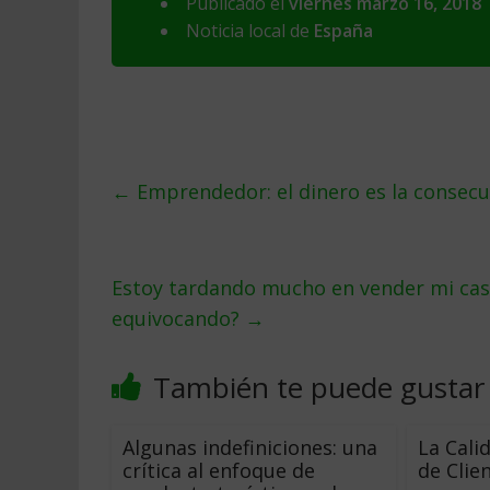
Publicado el
viernes marzo 16, 2018
Noticia local de
España
←
Emprendedor: el dinero es la consecu
Estoy tardando mucho en vender mi casa
equivocando?
→
También te puede gustar
Algunas indefiniciones: una
La Cali
crítica al enfoque de
de Clie