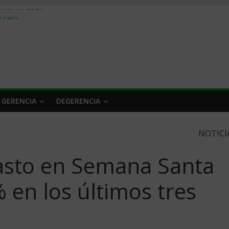
obrar en 2026
n caro
 a tiempo
 qué hacer
rlo y venderle
 GERENCIA
DEGERENCIA
NOTICI
gasto en Semana Santa
 en los últimos tres