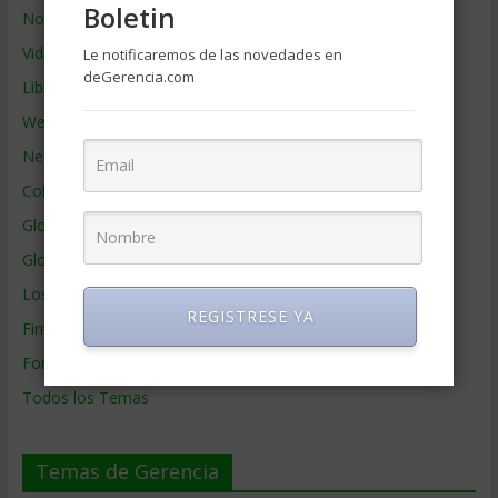
Boletin
Noticias de Gerencia
Videos de Gerencia
Le notificaremos de las novedades en
deGerencia.com
Libros de Gerencia
Webs de Gerencia
Negocios por País
Colaboradores de Gerencia
Glosario
Glosario Inglés – Español
Los mejores MBA
REGISTRESE YA
Firmas de Gerencia
Formación de Gerencia
Todos los Temas
Temas de Gerencia