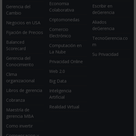
Economia
Escribir en
Gerencia del
Colaborativa
deGerencia
Cambio
Criptomonedas
Aliados
Negocios en USA
deGerencia
Comercio
Fijación de Precios
Electrónico
TecnoGerencia.co
Balanced
m
Computación en
Scorecard
La Nube
Su Privacidad
Gerencia del
Privacidad Online
Conocimiento
Web 2.0
Clima
organizacional
Big Data
Libros de gerencia
Inteligencia
Artificial
Cobranza
Realidad Virtual
Maestría de
gerencia MBA
Como invertir
Compensacion y