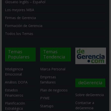
Glosario Inglés – Español
Los mejores MBA
Firmas de Gerencia
Formación de Gerencia
Todos los Temas
Temas
Temas
Populares
Tendencia
Inteligencia
Marca Personal
Emocional
Empresas
deGerencia
Análisis DOFA
familiares
Estados
Plan de negocios
Sobre deGerencia
Financieros
PYME
Contactar a
Planificación
Startups
deGerencia
Estratégica