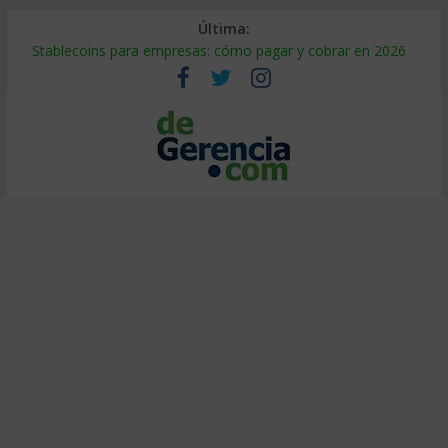
Última:
Stablecoins para empresas: cómo pagar y cobrar en 2026
Despido silencioso: qué es y por qué sale tan caro
IA en selección de personal: cómo auditarla a tiempo
Trabajo forzoso en la cadena de suministro: qué hacer
Mercado hispano de EE. UU.: cómo segmentarlo y venderle