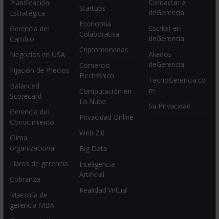
Contactar a
Planificación
Startups
deGerencia
Estratégica
Economia
Escribir en
Gerencia del
Colaborativa
deGerencia
Cambio
Criptomonedas
Aliados
Negocios en USA
deGerencia
Comercio
Fijación de Precios
Electrónico
TecnoGerencia.co
Balanced
m
Computación en
Scorecard
La Nube
Su Privacidad
Gerencia del
Privacidad Online
Conocimiento
Web 2.0
Clima
organizacional
Big Data
Libros de gerencia
Inteligencia
Artificial
Cobranza
Realidad Virtual
Maestría de
gerencia MBA