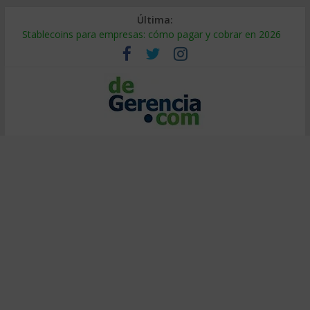
Última:
Stablecoins para empresas: cómo pagar y cobrar en 2026
Despido silencioso: qué es y por qué sale tan caro
IA en selección de personal: cómo auditarla a tiempo
Trabajo forzoso en la cadena de suministro: qué hacer
Mercado hispano de EE. UU.: cómo segmentarlo y venderle