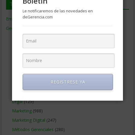
Boletin
Temas de Gerencia
Le notificaremos de las novedades en
deGerencia.com
Empresas de Gerencia
(38)
Gerencia
(9.477)
Ciencias Económicas
(80)
Contabilidad
(466)
Educacion Gerencial
(454)
Estrategia Empresarial
(304)
Finanzas Corporativas
(748)
REGISTRESE YA
Gerencia social y ambiental
(223)
Gobierno Corporativo
(11)
Legal
(125)
Marketing
(988)
Marketing Digital
(247)
Métodos Gerenciales
(280)