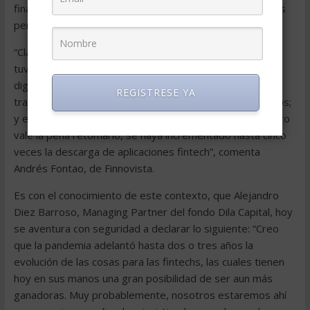
financiera, a quien benefició el confinamiento que muchas
personas tuvieron que hacer para evitar contagiarse.
“Claramente, a raíz de esta situación, muchas personas
tuvieron que relacionarse con los servicios financieros
digitales para poder hacer transacciones, como
REGISTRESE YA
transferencias, compras en línea o solicitud de préstamos;
y esto ha llevado a que… éste no es un dato nuestro pero
vale la pena retomarlo, se haya incrementado hasta cinco
veces la descarga de aplicaciones fintech”, comenta
Andrés Fontao, de Finnovista.
Es con el conocimiento de este contexto, que Alejandro
Diez Barroso, Managing Partner del fondo Dila Capital, hoy
se aventura con seguridad a declarar lo siguiente: “Creo
que la pandemia adelantó hasta dos o tres años la
evolución de las cosas para las fintechs, las cuales tienen
hoy en sus manos una gran posibilidad de ser aun más
ganadoras. Muy probablemente, nosotros estaremos ahí