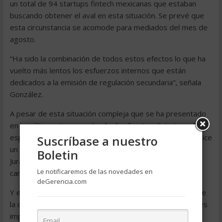
un total de 94 startups fintech mexicanas que estaban
buscando obtener el aval en esta situación. Se prevé que
esta circunstancia se acomode para mediados del mes de
agosto.
“Ha sido la combinación de todos estos efectos lo que ha
vuelto más lentos los esfuerzos internos que están
dedicados a la emisión de regulación secundaria”, señala
González.
A pesar de esta situación compleja que se ha presentado
en los últimos tiempos desde dos frentes distintos, el
especialista en temas regulatorios advierte que, como dice
Suscríbase a nuestro
un argumento de la famosa película de Steven Spielberg,
Boletin
Jurassic Park, “la naturaleza seguirá encontrando su
Le notificaremos de las novedades en
camino”.
deGerencia.com
Y esto es precisamente lo que ha sucedido, toda vez que
la crisis sanitaria también ha traído consigo oportunidades
importantes para el ecosistema mexicano de tecnología