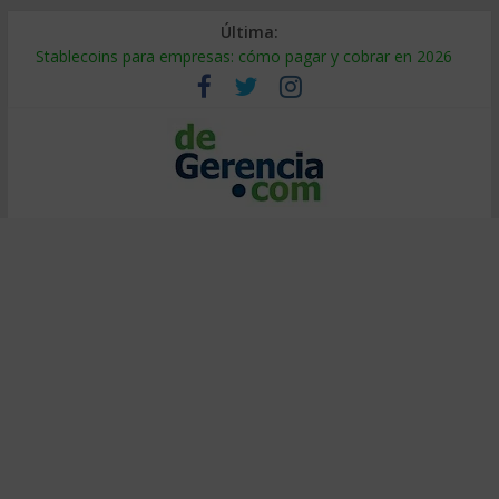
Última:
Stablecoins para empresas: cómo pagar y cobrar en 2026
Despido silencioso: qué es y por qué sale tan caro
IA en selección de personal: cómo auditarla a tiempo
Trabajo forzoso en la cadena de suministro: qué hacer
Mercado hispano de EE. UU.: cómo segmentarlo y venderle