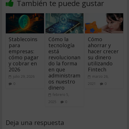
También te puede gustar
Stablecoins
Cómo la
Cómo
para
tecnología
ahorrar y
empresas:
está
hacer crecer
cómo pagar
revolucionan
su dinero
y cobrar en
do la forma
utilizando
2026
en que
Fintech
administram
julio 29, 2026
marzo 26,
os nuestro
0
2021
0
dinero
febrero 5,
2025
0
Deja una respuesta