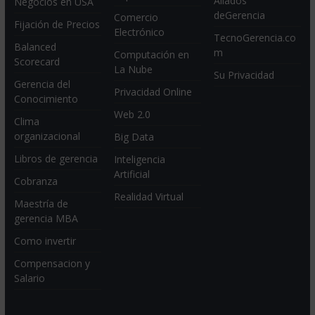
Aliados
Negocios en USA
deGerencia
Comercio
Fijación de Precios
Electrónico
TecnoGerencia.co
Balanced
m
Computación en
Scorecard
La Nube
Su Privacidad
Gerencia del
Privacidad Online
Conocimiento
Web 2.0
Clima
organizacional
Big Data
Libros de gerencia
Inteligencia
Artificial
Cobranza
Realidad Virtual
Maestría de
gerencia MBA
Como invertir
Compensacion y
Salario