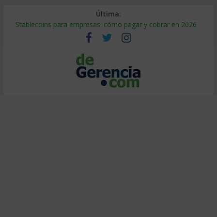
Última:
Stablecoins para empresas: cómo pagar y cobrar en 2026
Despido silencioso: qué es y por qué sale tan caro
IA en selección de personal: cómo auditarla a tiempo
Trabajo forzoso en la cadena de suministro: qué hacer
Mercado hispano de EE. UU.: cómo segmentarlo y venderle