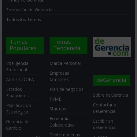
Formación de Gerencia
Todos los Temas
Temas
Temas
Populares
Tendencia
Inteligencia
Marca Personal
Emocional
Empresas
deGerencia
Análisis DOFA
familiares
Estados
Plan de negocios
Sobre deGerencia
Financieros
PYME
Contactar a
Planificación
Startups
deGerencia
Estratégica
Economia
Escribir en
Gerencia del
Colaborativa
deGerencia
Cambio
Criptomonedas