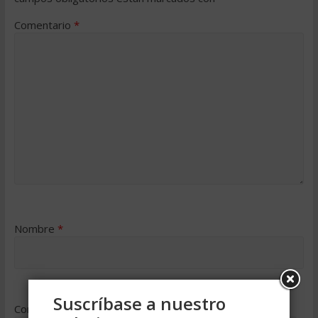
Comentario
*
Nombre
*
Suscríbase a nuestro
Correo electrónico
*