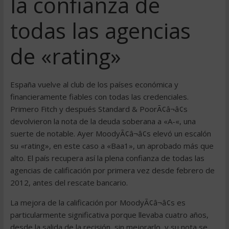
la confianza de
todas las agencias
de «rating»
España vuelve al club de los países económica y
financieramente fiables con todas las credenciales.
Primero Fitch y después Standard & PoorÃ¢â¬â¢s
devolvieron la nota de la deuda soberana a «A-«, una
suerte de notable. Ayer MoodyÃ¢â¬â¢s elevó un escalón
su «rating», en este caso a «Baa1», un aprobado más que
alto. El país recupera así la plena confianza de todas las
agencias de calificación por primera vez desde febrero de
2012, antes del rescate bancario.
La mejora de la calificación por MoodyÃ¢â¬â¢s es
particularmente significativa porque llevaba cuatro años,
desde la salida de la recisión, sin mejorarlo, y su nota se