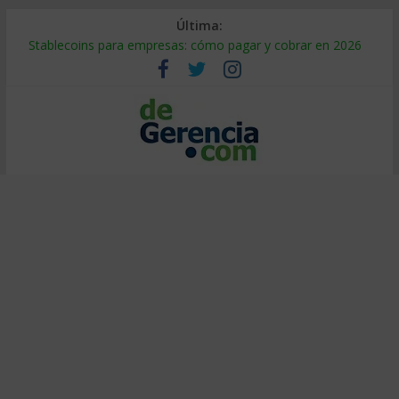
Última:
Stablecoins para empresas: cómo pagar y cobrar en 2026
Despido silencioso: qué es y por qué sale tan caro
IA en selección de personal: cómo auditarla a tiempo
Trabajo forzoso en la cadena de suministro: qué hacer
Mercado hispano de EE. UU.: cómo segmentarlo y venderle