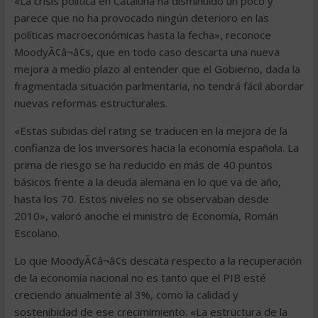
«La crisis política en Cataluña ha disminuido un poco y
parece que no ha provocado ningún deterioro en las
políticas macroeconómicas hasta la fecha», reconoce
MoodyÃ¢â¬â¢s, que en todo caso descarta una nueva
mejora a medio plazo al entender que el Gobierno, dada la
fragmentada situación parlmentaria, no tendrá fácil abordar
nuevas reformas estructurales.
«Estas subidas del rating se traducen en la mejora de la
confianza de los inversores hacia la economía española. La
prima de riesgo se ha reducido en más de 40 puntos
básicos frente a la deuda alemana en lo que va de año,
hasta los 70. Estos niveles no se observaban desde
2010», valoró anoche el ministro de Economía, Román
Escolano.
Lo que MoodyÃ¢â¬â¢s descata respecto a la recuperación
de la economía nacional no es tanto que el PIB esté
creciendo anualmente al 3%, como la calidad y
sostenibidad de ese crecimimiento. «La estructura de la