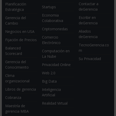
Contactar a
Planificación
Startups
deGerencia
Estratégica
Economia
Escribir en
Gerencia del
Colaborativa
deGerencia
Cambio
Criptomonedas
Aliados
Negocios en USA
deGerencia
Comercio
Fijación de Precios
Electrónico
TecnoGerencia.co
Balanced
m
Computación en
Scorecard
La Nube
Su Privacidad
Gerencia del
Privacidad Online
Conocimiento
Web 2.0
Clima
organizacional
Big Data
Libros de gerencia
Inteligencia
Artificial
Cobranza
Realidad Virtual
Maestría de
gerencia MBA