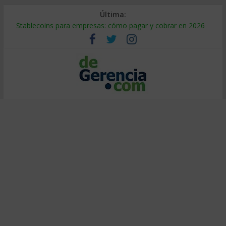
Última:
Stablecoins para empresas: cómo pagar y cobrar en 2026
Despido silencioso: qué es y por qué sale tan caro
IA en selección de personal: cómo auditarla a tiempo
Trabajo forzoso en la cadena de suministro: qué hacer
Mercado hispano de EE. UU.: cómo segmentarlo y venderle