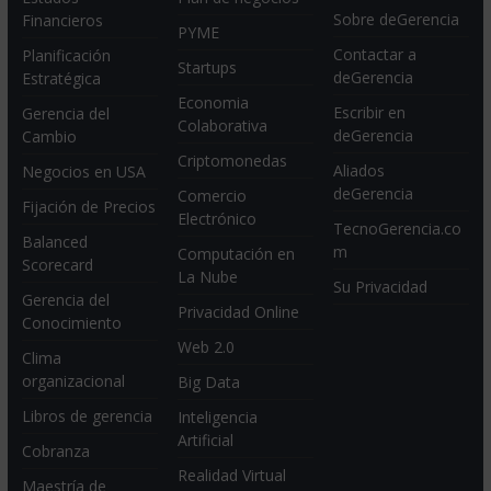
Sobre deGerencia
Financieros
PYME
Contactar a
Planificación
Startups
deGerencia
Estratégica
Economia
Escribir en
Gerencia del
Colaborativa
deGerencia
Cambio
Criptomonedas
Aliados
Negocios en USA
deGerencia
Comercio
Fijación de Precios
Electrónico
TecnoGerencia.co
Balanced
m
Computación en
Scorecard
La Nube
Su Privacidad
Gerencia del
Privacidad Online
Conocimiento
Web 2.0
Clima
organizacional
Big Data
Libros de gerencia
Inteligencia
Artificial
Cobranza
Realidad Virtual
Maestría de