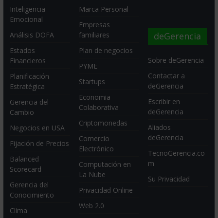
Inteligencia
Marca Personal
Emocional
Empresas
deGerencia
Análisis DOFA
familiares
Estados
Plan de negocios
Sobre deGerencia
Financieros
PYME
Contactar a
Planificación
Startups
deGerencia
Estratégica
Economia
Escribir en
Gerencia del
Colaborativa
deGerencia
Cambio
Criptomonedas
Aliados
Negocios en USA
deGerencia
Comercio
Fijación de Precios
Electrónico
TecnoGerencia.co
Balanced
m
Computación en
Scorecard
La Nube
Su Privacidad
Gerencia del
Privacidad Online
Conocimiento
Web 2.0
Clima