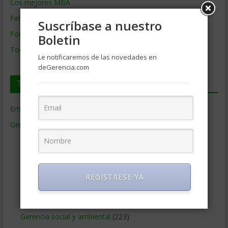
Los mejores MBA
Firmas de Gerencia
Suscríbase a nuestro
Formación de Gerencia
Boletin
Todos los Temas
Le notificaremos de las novedades en
deGerencia.com
Temas de Gerencia
Empresas de Gerencia
(38)
Gerencia
(9.477)
Ciencias Económicas
(80)
Contabilidad
(466)
Educacion Gerencial
(454)
REGISTRESE YA
Estrategia Empresarial
(304)
Finanzas Corporativas
(748)
Gerencia social y ambiental
(223)