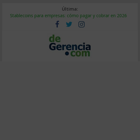
Última:
Stablecoins para empresas: cómo pagar y cobrar en 2026
Despido silencioso: qué es y por qué sale tan caro
IA en selección de personal: cómo auditarla a tiempo
Trabajo forzoso en la cadena de suministro: qué hacer
Mercado hispano de EE. UU.: cómo segmentarlo y venderle