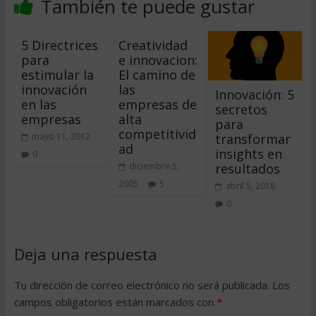
También te puede gustar
5 Directrices
Creatividad
para
e innovacion:
estimular la
El camino de
innovación
las
Innovación: 5
en las
empresas de
secretos
empresas
alta
para
competitivid
transformar
mayo 11, 2012
ad
insights en
0
resultados
diciembre 5,
2005
5
abril 5, 2018
0
Deja una respuesta
Tu dirección de correo electrónico no será publicada.
Los
campos obligatorios están marcados con
*