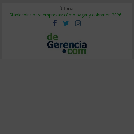
Última:
Stablecoins para empresas: cómo pagar y cobrar en 2026
Despido silencioso: qué es y por qué sale tan caro
IA en selección de personal: cómo auditarla a tiempo
Trabajo forzoso en la cadena de suministro: qué hacer
Mercado hispano de EE. UU.: cómo segmentarlo y venderle