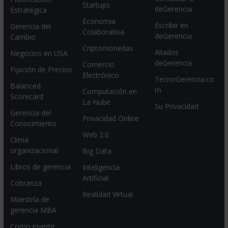
Startups
deGerencia
Estratégica
Economia
Escribir en
Gerencia del
Colaborativa
deGerencia
Cambio
Criptomonedas
Aliados
Negocios en USA
deGerencia
Comercio
Fijación de Precios
Electrónico
TecnoGerencia.co
Balanced
m
Computación en
Scorecard
La Nube
Su Privacidad
Gerencia del
Privacidad Online
Conocimiento
Web 2.0
Clima
organizacional
Big Data
Libros de gerencia
Inteligencia
Artificial
Cobranza
Realidad Virtual
Maestría de
gerencia MBA
Como invertir