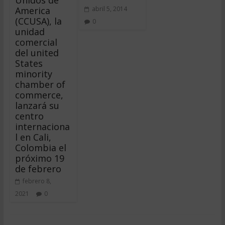
America
abril 5, 2014
(CCUSA), la
0
unidad
comercial
del united
States
minority
chamber of
commerce,
lanzará su
centro
internaciona
l en Cali,
Colombia el
próximo 19
de febrero
febrero 8,
2021
0