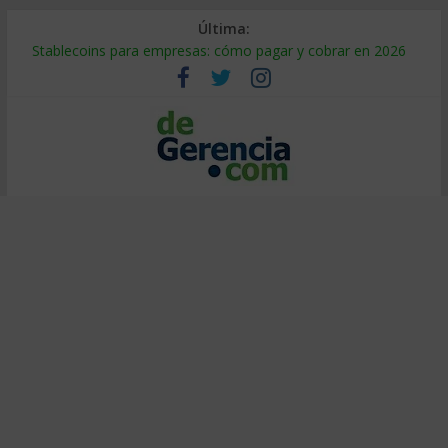
Última:
Stablecoins para empresas: cómo pagar y cobrar en 2026
Despido silencioso: qué es y por qué sale tan caro
IA en selección de personal: cómo auditarla a tiempo
Trabajo forzoso en la cadena de suministro: qué hacer
Mercado hispano de EE. UU.: cómo segmentarlo y venderle