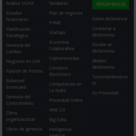
deGerencia
Análisis DOFA
familiares
Estados
Plan de negocios
Sobre deGerencia
Financieros
PYME
Contactar a
Planificación
Startups
deGerencia
Estratégica
Economia
Escribir en
Gerencia del
Colaborativa
deGerencia
Cambio
Criptomonedas
Aliados
Negocios en USA
deGerencia
Comercio
Fijación de Precios
Electrónico
TecnoGerencia.co
Balanced
m
Computación en
Scorecard
La Nube
Su Privacidad
Gerencia del
Privacidad Online
Conocimiento
Web 2.0
Clima
organizacional
Big Data
Libros de gerencia
Inteligencia
Artificial