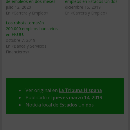
de empleos en dos meses
empleos en Estados Unidos
julio 12, 2020
diciembre 15, 2019
En «Carrera y Empleo»
En «Carrera y Empleo»
Los robots tomarán
200,000 empleos bancarios
en EE.UU.
octubre 7, 2019
En «Banca y Servicios
Financieros»
Ver original en
La Tribuna Hispana
Publicado el
jueves marzo 14, 2019
Noticia local de
Estados Unidos