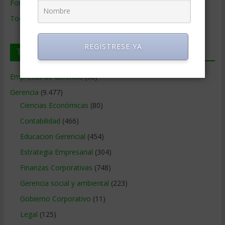
Formación de Gerencia
Todos los Temas
REGISTRESE YA
Temas de Gerencia
Empresas de Gerencia
(38)
Gerencia
(9.477)
Ciencias Económicas
(80)
Contabilidad
(466)
Educacion Gerencial
(454)
Estrategia Empresarial
(304)
Finanzas Corporativas
(748)
Gerencia social y ambiental
(223)
Gobierno Corporativo
(11)
Legal
(125)