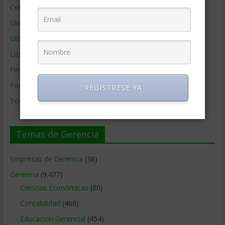
Colaboradores de Gerencia
Glosario
Glosario Inglés – Español
Los mejores MBA
Firmas de Gerencia
Formación de Gerencia
REGISTRESE YA
Todos los Temas
Temas de Gerencia
Empresas de Gerencia
(38)
Gerencia
(9.477)
Ciencias Económicas
(80)
Contabilidad
(466)
Educacion Gerencial
(454)