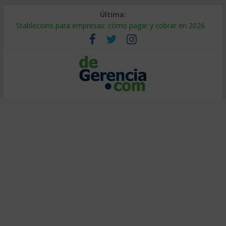
Última:
Stablecoins para empresas: cómo pagar y cobrar en 2026
Despido silencioso: qué es y por qué sale tan caro
IA en selección de personal: cómo auditarla a tiempo
Trabajo forzoso en la cadena de suministro: qué hacer
Mercado hispano de EE. UU.: cómo segmentarlo y venderle