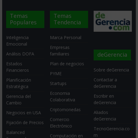
Temas
Temas
Populares
Tendencia
Inteligencia
Marca Personal
Emocional
Empresas
deGerencia
Análisis DOFA
familiares
Estados
Plan de negocios
Sobre deGerencia
Financieros
PYME
Contactar a
Planificación
Startups
deGerencia
Estratégica
Economia
Escribir en
Gerencia del
Colaborativa
deGerencia
Cambio
Criptomonedas
Aliados
Negocios en USA
deGerencia
Comercio
Fijación de Precios
Electrónico
TecnoGerencia.co
Balanced
m
Computación en