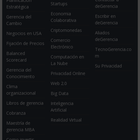
Planificación
Startups
deGerencia
Estratégica
Economia
Escribir en
Gerencia del
Colaborativa
deGerencia
Cambio
Criptomonedas
Aliados
Negocios en USA
deGerencia
Comercio
Fijación de Precios
Electrónico
TecnoGerencia.co
Balanced
m
Computación en
Scorecard
La Nube
Su Privacidad
Gerencia del
Privacidad Online
Conocimiento
Web 2.0
Clima
organizacional
Big Data
Libros de gerencia
Inteligencia
Artificial
Cobranza
Realidad Virtual
Maestría de
gerencia MBA
Como invertir