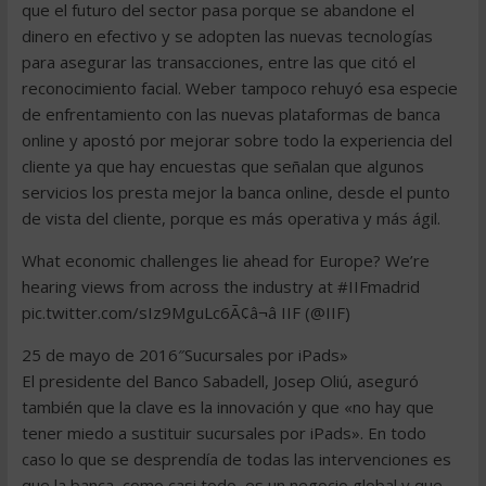
que el futuro del sector pasa porque se abandone el
dinero en efectivo y se adopten las nuevas tecnologías
para asegurar las transacciones, entre las que citó el
reconocimiento facial. Weber tampoco rehuyó esa especie
de enfrentamiento con las nuevas plataformas de banca
online y apostó por mejorar sobre todo la experiencia del
cliente ya que hay encuestas que señalan que algunos
servicios los presta mejor la banca online, desde el punto
de vista del cliente, porque es más operativa y más ágil.
What economic challenges lie ahead for Europe? We’re
hearing views from across the industry at #IIFmadrid
pic.twitter.com/sIz9MguLc6Ã¢â¬â IIF (@IIF)
25 de mayo de 2016″Sucursales por iPads»
El presidente del Banco Sabadell, Josep Oliú, aseguró
también que la clave es la innovación y que «no hay que
tener miedo a sustituir sucursales por iPads». En todo
caso lo que se desprendía de todas las intervenciones es
que la banca, como casi todo, es un negocio global y que,