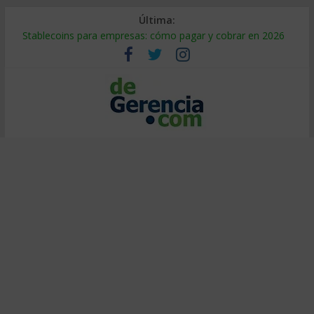
Última:
Stablecoins para empresas: cómo pagar y cobrar en 2026
Despido silencioso: qué es y por qué sale tan caro
IA en selección de personal: cómo auditarla a tiempo
Trabajo forzoso en la cadena de suministro: qué hacer
Mercado hispano de EE. UU.: cómo segmentarlo y venderle