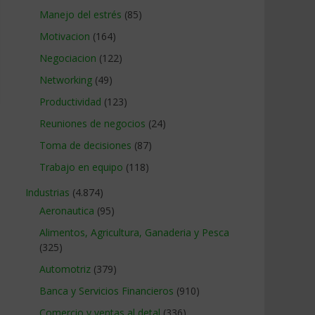
Manejo del estrés
(85)
Motivacion
(164)
Negociacion
(122)
Networking
(49)
Productividad
(123)
Reuniones de negocios
(24)
Toma de decisiones
(87)
Trabajo en equipo
(118)
Industrias
(4.874)
Aeronautica
(95)
Alimentos, Agricultura, Ganaderia y Pesca
(325)
Automotriz
(379)
Banca y Servicios Financieros
(910)
Comercio y ventas al detal
(336)