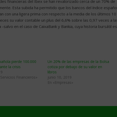
ades financieras del Ibex se han revalorizado cerca de un 70% de
ente. Esta subida ha permitido que los bancos del índice españo
gan con una ligera prima con respecto a la media de los últimos 10
veces su valor contable un plus del 6,6% sobre las 0,97 veces a la
salvo en el caso de CaixaBank y Bankia, cuya historia bursátil es
pañola pierde 100.000
Un 20% de las empresas de la Bolsa
nte la crisis
cotiza por debajo de su valor en
19
libros
Servicios Financieros»
junio 10, 2019
En «Empresas»