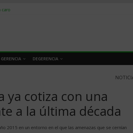
obrar en 2026
n caro
 a tiempo
 qué hacer
rlo y venderle
 GERENCIA
DEGERENCIA
NOTICI
 ya cotiza con una
te a la última década
año 2015 en un entorno en el que las amenazas que se cernían