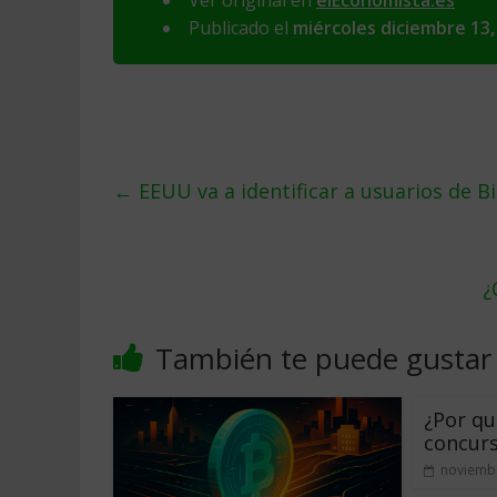
Ver original en
elEconomista.es
Publicado el
miércoles diciembre 13,
←
EEUU va a identificar a usuarios de Bit
¿
También te puede gustar
¿Por qu
concurs
noviembr