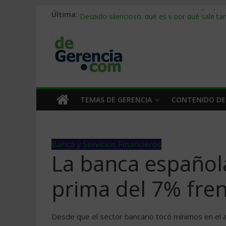
Última:
Stablecoins para empresas: cómo pagar y c
Despido silencioso: qué es y por qué sale ta
IA en selección de personal: cómo auditarla
Trabajo forzoso en la cadena de suministro:
Mercado hispano de EE. UU.: cómo segmenta
TEMAS DE GERENCIA
CONTENIDO DE
Banca y Servicios Financieros
La banca española
prima del 7% fren
Desde que el sector bancario tocó mínimos en el 