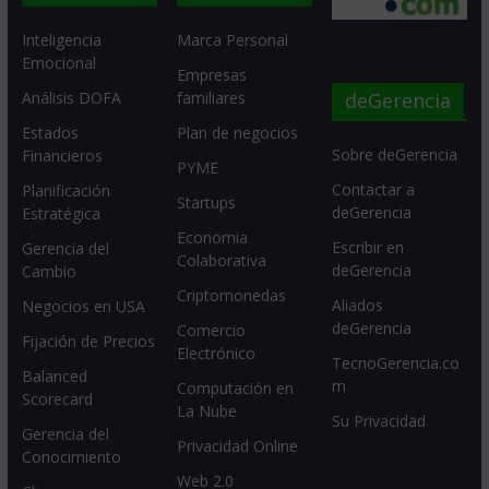
Inteligencia
Marca Personal
Emocional
Empresas
deGerencia
Análisis DOFA
familiares
Estados
Plan de negocios
Sobre deGerencia
Financieros
PYME
Contactar a
Planificación
Startups
deGerencia
Estratégica
Economia
Escribir en
Gerencia del
Colaborativa
deGerencia
Cambio
Criptomonedas
Aliados
Negocios en USA
deGerencia
Comercio
Fijación de Precios
Electrónico
TecnoGerencia.co
Balanced
m
Computación en
Scorecard
La Nube
Su Privacidad
Gerencia del
Privacidad Online
Conocimiento
Web 2.0