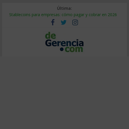
Última:
Stablecoins para empresas: cómo pagar y cobrar en 2026
Despido silencioso: qué es y por qué sale tan caro
IA en selección de personal: cómo auditarla a tiempo
Trabajo forzoso en la cadena de suministro: qué hacer
Mercado hispano de EE. UU.: cómo segmentarlo y venderle