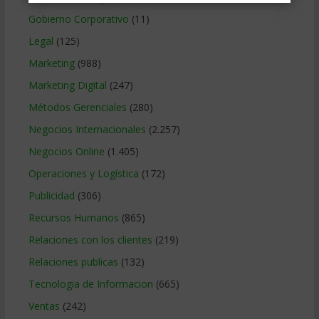
Gobierno Corporativo
(11)
Legal
(125)
Marketing
(988)
Marketing Digital
(247)
Métodos Gerenciales
(280)
Negocios Internacionales
(2.257)
Negocios Online
(1.405)
Operaciones y Logística
(172)
Publicidad
(306)
Recursos Humanos
(865)
Relaciones con los clientes
(219)
Relaciones publicas
(132)
Tecnologia de Informacion
(665)
Ventas
(242)