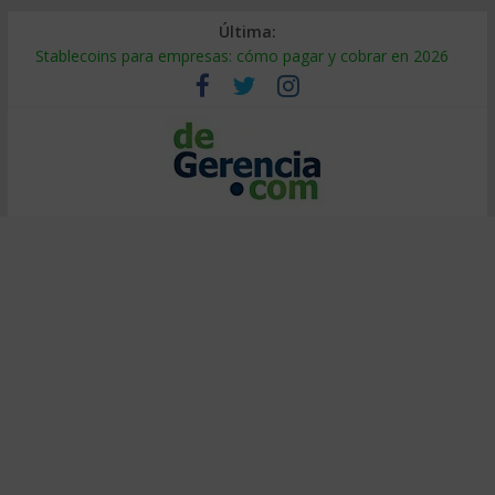
Última:
Stablecoins para empresas: cómo pagar y cobrar en 2026
Despido silencioso: qué es y por qué sale tan caro
IA en selección de personal: cómo auditarla a tiempo
Trabajo forzoso en la cadena de suministro: qué hacer
Mercado hispano de EE. UU.: cómo segmentarlo y venderle