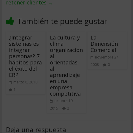
retener clientes
→
También te puede gustar
¿Integrar
La cultura y
La
sistemas es
clima
Dimensión
integrar
organizacion
Comercial
personas? 7
al
noviembre 24,
hábitos para
orientadas
2008
0
el éxito del
al
ERP
aprendizaje
en una
marzo 8, 2010
empresa
1
competitiva
octubre 19,
2015
2
Deja una respuesta