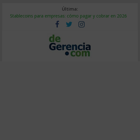
Última:
Stablecoins para empresas: cómo pagar y cobrar en 2026
Despido silencioso: qué es y por qué sale tan caro
IA en selección de personal: cómo auditarla a tiempo
Trabajo forzoso en la cadena de suministro: qué hacer
Mercado hispano de EE. UU.: cómo segmentarlo y venderle