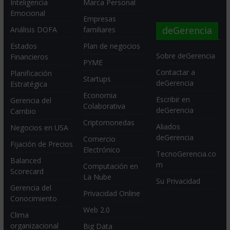
Inteligencia
Marca Personal
Emocional
Empresas
deGerencia
Análisis DOFA
familiares
Estados
Plan de negocios
Sobre deGerencia
Financieros
PYME
Contactar a
Planificación
Startups
deGerencia
Estratégica
Economia
Escribir en
Gerencia del
Colaborativa
deGerencia
Cambio
Criptomonedas
Aliados
Negocios en USA
deGerencia
Comercio
Fijación de Precios
Electrónico
TecnoGerencia.co
Balanced
m
Computación en
Scorecard
La Nube
Su Privacidad
Gerencia del
Privacidad Online
Conocimiento
Web 2.0
Clima
organizacional
Big Data