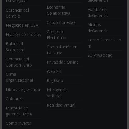
deGerencia
Estratégica
Economia
Escribir en
Gerencia del
Colaborativa
deGerencia
Cambio
Criptomonedas
Aliados
Negocios en USA
deGerencia
Comercio
Fijación de Precios
Electrónico
TecnoGerencia.co
Balanced
m
Computación en
Scorecard
La Nube
Su Privacidad
Gerencia del
Privacidad Online
Conocimiento
Web 2.0
Clima
organizacional
Big Data
Libros de gerencia
Inteligencia
Artificial
Cobranza
Realidad Virtual
Maestría de
gerencia MBA
Como invertir