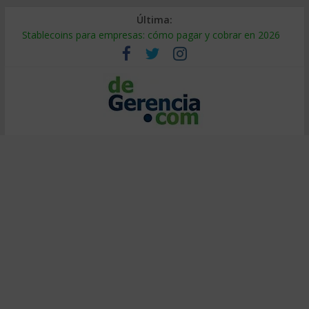
Última:
Stablecoins para empresas: cómo pagar y cobrar en 2026
Despido silencioso: qué es y por qué sale tan caro
IA en selección de personal: cómo auditarla a tiempo
Trabajo forzoso en la cadena de suministro: qué hacer
Mercado hispano de EE. UU.: cómo segmentarlo y venderle