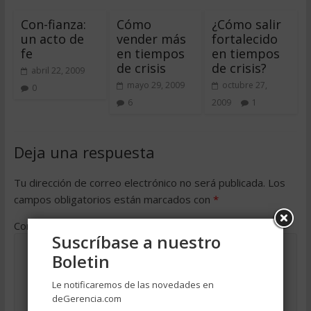
Con-fianza:
Cómo
¿Cómo salir
un acto de
vender más
fortalecido
fe
en tiempos
en tiempos
de crisis
de crisis?
abril 22, 2009
mayo 29, 2009
octubre 27,
0
6
2009
1
Deja una respuesta
Tu dirección de correo electrónico no será publicada.
Los
campos obligatorios están marcados con
*
Comentario
*
Suscríbase a nuestro
Boletin
Le notificaremos de las novedades en
deGerencia.com