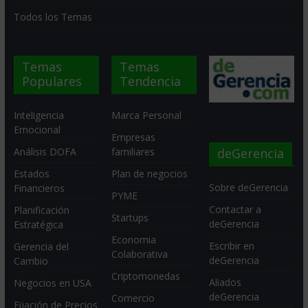
Todos los Temas
Temas
Temas
Populares
Tendencia
Inteligencia
Marca Personal
Emocional
Empresas
deGerencia
Análisis DOFA
familiares
Estados
Plan de negocios
Sobre deGerencia
Financieros
PYME
Contactar a
Planificación
Startups
deGerencia
Estratégica
Economia
Escribir en
Gerencia del
Colaborativa
deGerencia
Cambio
Criptomonedas
Aliados
Negocios en USA
deGerencia
Comercio
Fijación de Precios