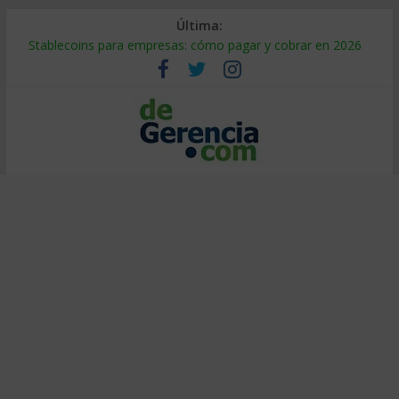
Última:
Stablecoins para empresas: cómo pagar y cobrar en 2026
Despido silencioso: qué es y por qué sale tan caro
IA en selección de personal: cómo auditarla a tiempo
Trabajo forzoso en la cadena de suministro: qué hacer
Mercado hispano de EE. UU.: cómo segmentarlo y venderle