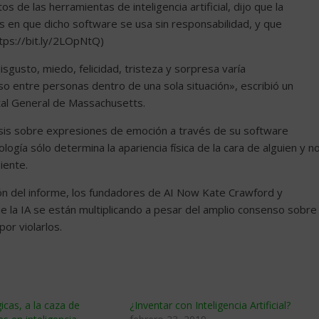
 de las herramientas de inteligencia artificial, dijo que la
s en que dicho software se usa sin responsabilidad, y que
tps://bit.ly/2LOpNtQ)
gusto, miedo, felicidad, tristeza y sorpresa varía
uso entre personas dentro de una sola situación», escribió un
tal General de Massachusetts.
isis sobre expresiones de emoción a través de su software
ogía sólo determina la apariencia física de la cara de alguien y n
iente.
ción del informe, los fundadores de AI Now Kate Crawford y
e la IA se están multiplicando a pesar del amplio consenso sobre
or violarlos.
icas, a la caza de
¿Inventar con Inteligencia Artificial?