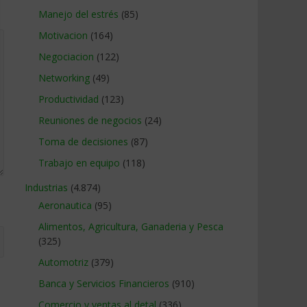
Manejo del estrés
(85)
Motivacion
(164)
Negociacion
(122)
Networking
(49)
Productividad
(123)
Reuniones de negocios
(24)
Toma de decisiones
(87)
Trabajo en equipo
(118)
Industrias
(4.874)
Aeronautica
(95)
Alimentos, Agricultura, Ganaderia y Pesca
(325)
Automotriz
(379)
Banca y Servicios Financieros
(910)
Comercio y ventas al detal
(336)