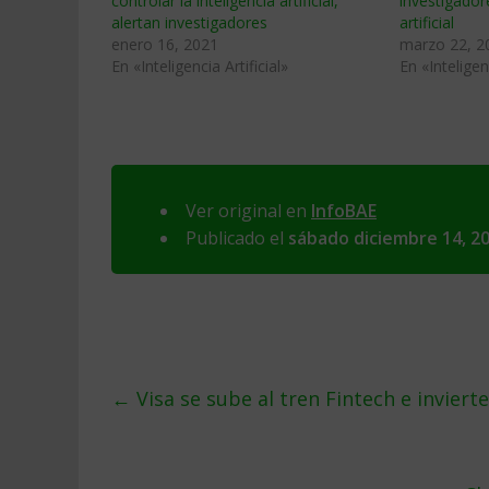
controlar la inteligencia artificial,
investigador
alertan investigadores
artificial
enero 16, 2021
marzo 22, 2
En «Inteligencia Artificial»
En «Inteligenc
Ver original en
InfoBAE
Publicado el
sábado diciembre 14, 2
←
Visa se sube al tren Fintech e inviert