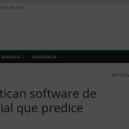
obrar en 2026
n caro
 a tiempo
 qué hacer
rlo y venderle
 GERENCIA
DEGERENCIA
NOTICI
itican software de
cial que predice