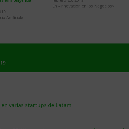
es en inteligencia
febrero 23, 2019
En «Innovacion en los Negocios»
019
ia Artificial»
019
e en varias startups de Latam