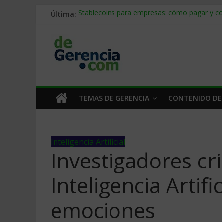
Última:
Stablecoins para empresas: cómo pagar y c
Despido silencioso: qué es y por qué sale ta
IA en selección de personal: cómo auditarla
Trabajo forzoso en la cadena de suministro:
Mercado hispano de EE. UU.: cómo segmenta
TEMAS DE GERENCIA
CONTENIDO DE
Inteligencia Artificial
Investigadores cr
Inteligencia Artifi
emociones