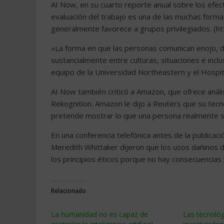
AI Now, en su cuarto reporte anual sobre los efectos
evaluación del trabajo es una de las muchas forma
generalmente favorece a grupos privilegiados. (ht
«La forma en que las personas comunican enojo, dis
sustancialmente entre culturas, situaciones e incl
equipo de la Universidad Northeastern y el Hospi
AI Now también criticó a Amazon, que ofrece anál
Rekognition. Amazon le dijo a Reuters que su tecnol
pretende mostrar lo que una persona realmente s
En una conferencia telefónica antes de la publica
Meredith Whittaker dijeron que los usos dañinos d
los principios éticos porque no hay consecuencias p
Relacionado
La humanidad no es capaz de
Las tecnológ