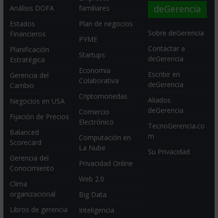
deGerencia
Análisis DOFA
familiares
Estados
Plan de negocios
Sobre deGerencia
Financieros
PYME
Contactar a
Planificación
Startups
deGerencia
Estratégica
Economia
Escribir en
Gerencia del
Colaborativa
deGerencia
Cambio
Criptomonedas
Aliados
Negocios en USA
deGerencia
Comercio
Fijación de Precios
Electrónico
TecnoGerencia.co
Balanced
m
Computación en
Scorecard
La Nube
Su Privacidad
Gerencia del
Privacidad Online
Conocimiento
Web 2.0
Clima
organizacional
Big Data
Libros de gerencia
Inteligencia