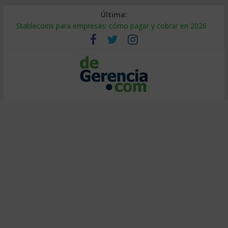
Última:
Stablecoins para empresas: cómo pagar y cobrar en 2026
Despido silencioso: qué es y por qué sale tan caro
IA en selección de personal: cómo auditarla a tiempo
Trabajo forzoso en la cadena de suministro: qué hacer
Mercado hispano de EE. UU.: cómo segmentarlo y venderle