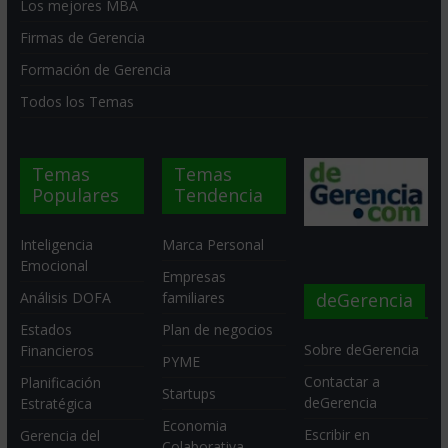
Los mejores MBA
Firmas de Gerencia
Formación de Gerencia
Todos los Temas
Temas
Temas
Populares
Tendencia
Inteligencia
Marca Personal
Emocional
Empresas
deGerencia
Análisis DOFA
familiares
Estados
Plan de negocios
Sobre deGerencia
Financieros
PYME
Contactar a
Planificación
Startups
deGerencia
Estratégica
Economia
Escribir en
Gerencia del
Colaborativa