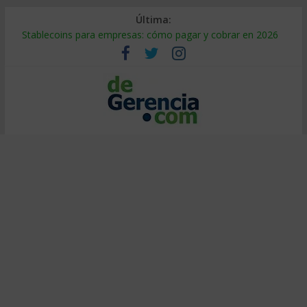
Última:
Stablecoins para empresas: cómo pagar y cobrar en 2026
Despido silencioso: qué es y por qué sale tan caro
IA en selección de personal: cómo auditarla a tiempo
Trabajo forzoso en la cadena de suministro: qué hacer
Mercado hispano de EE. UU.: cómo segmentarlo y venderle