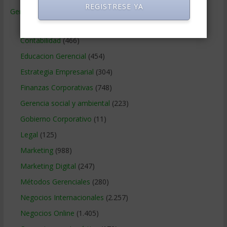
REGISTRESE YA
Gerencia
(9.477)
Ciencias Económicas
(80)
Contabilidad
(466)
Educacion Gerencial
(454)
Estrategia Empresarial
(304)
Finanzas Corporativas
(748)
Gerencia social y ambiental
(223)
Gobierno Corporativo
(11)
Legal
(125)
Marketing
(988)
Marketing Digital
(247)
Métodos Gerenciales
(280)
Negocios Internacionales
(2.257)
Negocios Online
(1.405)