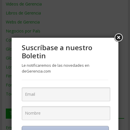
Videos de Gerencia
Libros de Gerencia
Webs de Gerencia
Negocios por País
Colaboradores de Gerencia
Suscríbase a nuestro
Glosario
Boletin
Glosario Inglés – Español
Le notificaremos de las novedades en
Los mejores MBA
deGerencia.com
Firmas de Gerencia
Formación de Gerencia
Todos los Temas
Temas de Gerencia
Empresas de Gerencia
(38)