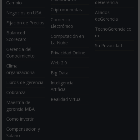
deGerencia
Cambio
Criptomonedas
Aliados
Negocios en USA
deGerencia
Comercio
Fijación de Precios
Electrónico
TecnoGerencia.co
Balanced
m
Computación en
Scorecard
La Nube
Su Privacidad
Gerencia del
Privacidad Online
Conocimiento
Web 2.0
Clima
organizacional
Big Data
Libros de gerencia
Inteligencia
Artificial
Cobranza
Realidad Virtual
Maestría de
gerencia MBA
Como invertir
Compensacion y
Salario