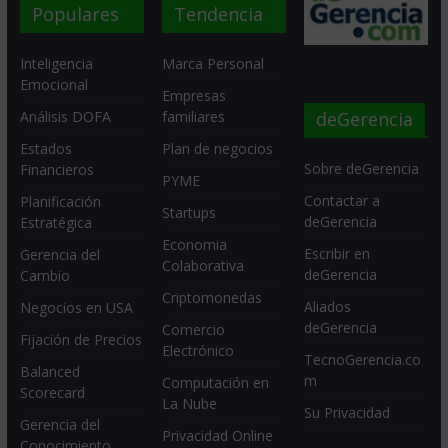
Populares
Tendencia
Inteligencia
Marca Personal
Emocional
Empresas
deGerencia
Análisis DOFA
familiares
Estados
Plan de negocios
Sobre deGerencia
Financieros
PYME
Contactar a
Planificación
Startups
deGerencia
Estratégica
Economia
Escribir en
Gerencia del
Colaborativa
deGerencia
Cambio
Criptomonedas
Aliados
Negocios en USA
deGerencia
Comercio
Fijación de Precios
Electrónico
TecnoGerencia.co
Balanced
m
Computación en
Scorecard
La Nube
Su Privacidad
Gerencia del
Privacidad Online
Conocimiento