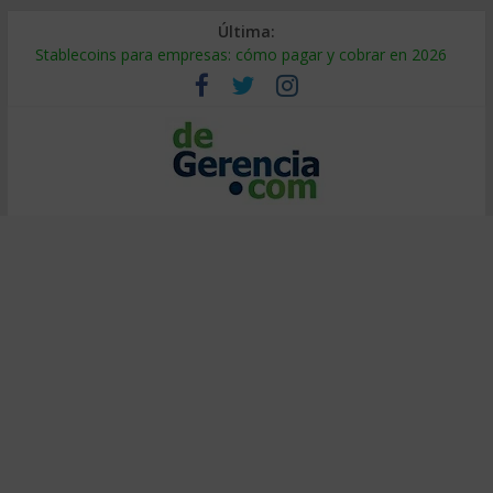
Última:
Stablecoins para empresas: cómo pagar y cobrar en 2026
Despido silencioso: qué es y por qué sale tan caro
IA en selección de personal: cómo auditarla a tiempo
Trabajo forzoso en la cadena de suministro: qué hacer
Mercado hispano de EE. UU.: cómo segmentarlo y venderle