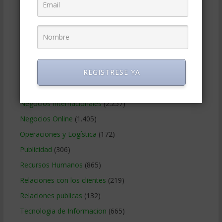
Gerencia social y ambiental
(223)
Gobierno Corporativo
(11)
Legal
(125)
Marketing
(988)
REGISTRESE YA
Marketing Digital
(247)
Métodos Gerenciales
(280)
Negocios Internacionales
(2.257)
Negocios Online
(1.405)
Operaciones y Logística
(172)
Publicidad
(306)
Recursos Humanos
(865)
Relaciones con los clientes
(219)
Relaciones publicas
(132)
Tecnologia de Informacion
(665)