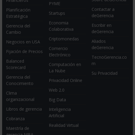
Financieros
PYME
Contactar a
Planificación
Startups
deGerencia
Estratégica
Economia
Escribir en
Gerencia del
Colaborativa
deGerencia
Cambio
Criptomonedas
Aliados
Negocios en USA
deGerencia
Comercio
Fijación de Precios
Electrónico
TecnoGerencia.co
Balanced
m
Computación en
Scorecard
La Nube
Su Privacidad
Gerencia del
Privacidad Online
Conocimiento
Web 2.0
Clima
organizacional
Big Data
Libros de gerencia
Inteligencia
Artificial
Cobranza
Realidad Virtual
Maestría de
gerencia MBA