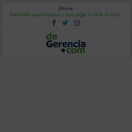
Última:
Stablecoins para empresas: cómo pagar y cobrar en 2026
Despido silencioso: qué es y por qué sale tan caro
IA en selección de personal: cómo auditarla a tiempo
Trabajo forzoso en la cadena de suministro: qué hacer
Mercado hispano de EE. UU.: cómo segmentarlo y venderle