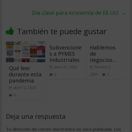
Dí­a clave para economí­a de EE.UU.
→
También te puede gustar
Subvencione
Hablemos
s a PYMES
de
Industriales
negocios…
Qué leer
junio 21, 2003
febrero 2,
durante esta
0
2007
2
pandemia
abril 12, 2020
0
Deja una respuesta
Tu dirección de correo electrónico no será publicada.
Los