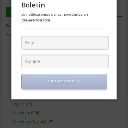
Boletin
Temas de Gerencia
Le notificaremos de las novedades en
deGerencia.com
Empresas de Gerencia
(38)
Gerencia
(9.477)
Ciencias Económicas
(80)
Contabilidad
(466)
Educacion Gerencial
(454)
Estrategia Empresarial
(304)
Finanzas Corporativas
(748)
REGISTRESE YA
Gerencia social y ambiental
(223)
Gobierno Corporativo
(11)
Legal
(125)
Marketing
(988)
Marketing Digital
(247)