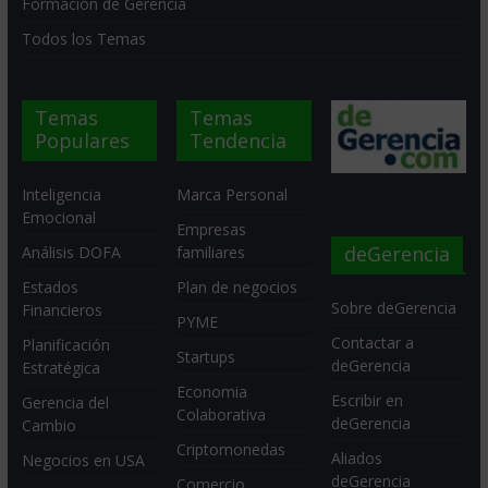
Formación de Gerencia
Todos los Temas
Temas
Temas
Populares
Tendencia
Inteligencia
Marca Personal
Emocional
Empresas
deGerencia
Análisis DOFA
familiares
Estados
Plan de negocios
Sobre deGerencia
Financieros
PYME
Contactar a
Planificación
Startups
deGerencia
Estratégica
Economia
Escribir en
Gerencia del
Colaborativa
deGerencia
Cambio
Criptomonedas
Aliados
Negocios en USA
deGerencia
Comercio