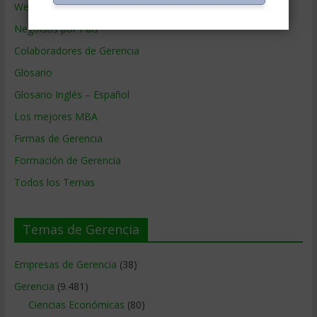
Webs de Gerencia
Negocios por País
Colaboradores de Gerencia
Glosario
Glosario Inglés – Español
Los mejores MBA
Firmas de Gerencia
Formación de Gerencia
Todos los Temas
Temas de Gerencia
Empresas de Gerencia
(38)
Gerencia
(9.481)
Ciencias Económicas
(80)