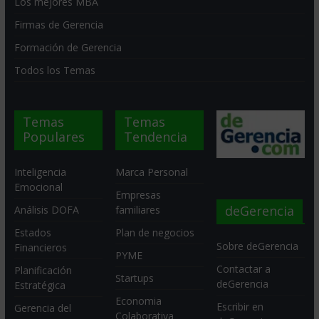
Los mejores MBA
Firmas de Gerencia
Formación de Gerencia
Todos los Temas
Temas
Temas
Populares
Tendencia
Inteligencia
Marca Personal
Emocional
Empresas
deGerencia
Análisis DOFA
familiares
Estados
Plan de negocios
Sobre deGerencia
Financieros
PYME
Contactar a
Planificación
Startups
deGerencia
Estratégica
Economia
Escribir en
Gerencia del
Colaborativa