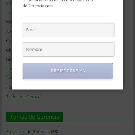
Videos de Gerencia
deGerencia.com
Libros de Gerencia
Webs de Gerencia
Negocios por País
Colaboradores de Gerencia
Glosario
Glosario Inglés – Español
Los mejores MBA
REGISTRESE YA
Firmas de Gerencia
Formación de Gerencia
Todos los Temas
Temas de Gerencia
Empresas de Gerencia
(38)