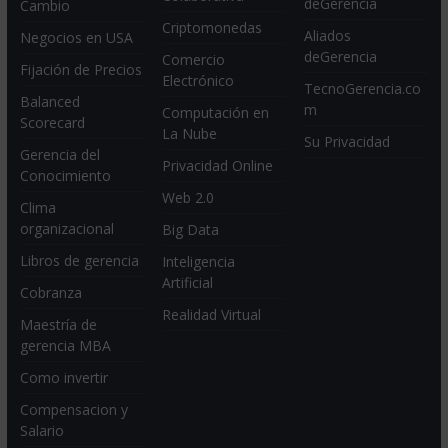
deGerencia
Cambio
Criptomonedas
Aliados
Negocios en USA
deGerencia
Comercio
Fijación de Precios
Electrónico
TecnoGerencia.co
Balanced
m
Computación en
Scorecard
La Nube
Su Privacidad
Gerencia del
Privacidad Online
Conocimiento
Web 2.0
Clima
organizacional
Big Data
Libros de gerencia
Inteligencia
Artificial
Cobranza
Realidad Virtual
Maestría de
gerencia MBA
Como invertir
Compensacion y
Salario