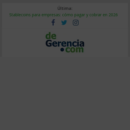
Última:
Stablecoins para empresas: cómo pagar y cobrar en 2026
Despido silencioso: qué es y por qué sale tan caro
IA en selección de personal: cómo auditarla a tiempo
Trabajo forzoso en la cadena de suministro: qué hacer
Mercado hispano de EE. UU.: cómo segmentarlo y venderle