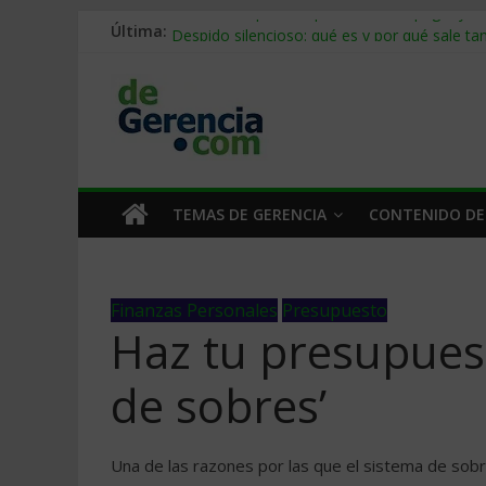
Última:
Stablecoins para empresas: cómo pagar y c
Despido silencioso: qué es y por qué sale ta
IA en selección de personal: cómo auditarla
Trabajo forzoso en la cadena de suministro:
Mercado hispano de EE. UU.: cómo segmenta
TEMAS DE GERENCIA
CONTENIDO DE
Finanzas Personales
Presupuesto
Haz tu presupues
de sobres’
Una de las razones por las que el sistema de sobr