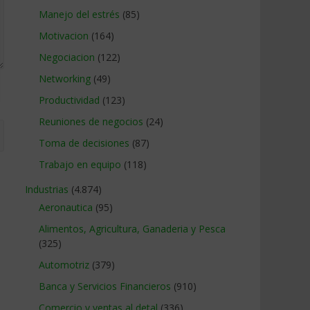
Manejo del estrés
(85)
Motivacion
(164)
Negociacion
(122)
Networking
(49)
Productividad
(123)
Reuniones de negocios
(24)
Toma de decisiones
(87)
Trabajo en equipo
(118)
Industrias
(4.874)
Aeronautica
(95)
Alimentos, Agricultura, Ganaderia y Pesca
(325)
Automotriz
(379)
Banca y Servicios Financieros
(910)
Comercio y ventas al detal
(336)