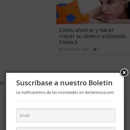
Cómo ahorrar y hacer
crecer su dinero utilizando
Fintech
marzo 26, 2021
0
Suscríbase a nuestro Boletin
da.
Los campos obligatorios están marcados con
*
Le notificaremos de las novedades en deGerencia.com