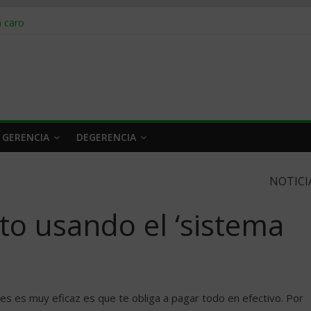
obrar en 2026
n caro
 a tiempo
 qué hacer
rlo y venderle
 GERENCIA
DEGERENCIA
NOTICI
to usando el ‘sistema
es es muy eficaz es que te obliga a pagar todo en efectivo. Por