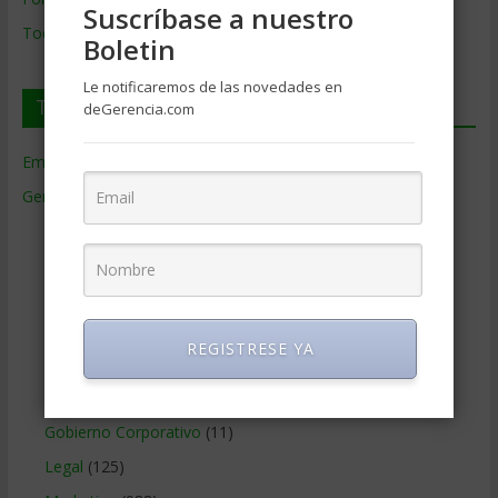
Suscríbase a nuestro
Todos los Temas
Boletin
Le notificaremos de las novedades en
Temas de Gerencia
deGerencia.com
Empresas de Gerencia
(38)
Gerencia
(9.477)
Ciencias Económicas
(80)
Contabilidad
(466)
Educacion Gerencial
(454)
Estrategia Empresarial
(304)
REGISTRESE YA
Finanzas Corporativas
(748)
Gerencia social y ambiental
(223)
Gobierno Corporativo
(11)
Legal
(125)