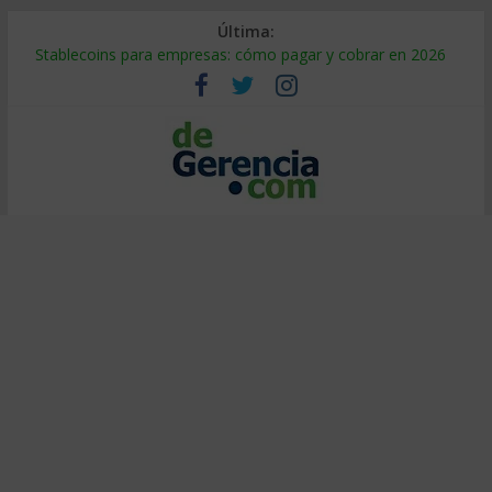
Última:
Stablecoins para empresas: cómo pagar y cobrar en 2026
Despido silencioso: qué es y por qué sale tan caro
IA en selección de personal: cómo auditarla a tiempo
Trabajo forzoso en la cadena de suministro: qué hacer
Mercado hispano de EE. UU.: cómo segmentarlo y venderle