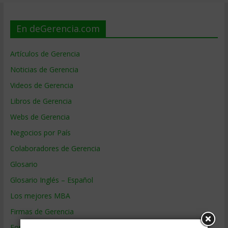
En deGerencia.com
Artículos de Gerencia
Noticias de Gerencia
Videos de Gerencia
Libros de Gerencia
Webs de Gerencia
Negocios por País
Colaboradores de Gerencia
Glosario
Glosario Inglés – Español
Los mejores MBA
Firmas de Gerencia
Formación de Gerencia