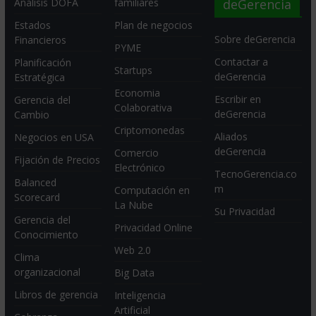
deGerencia
Análisis DOFA
familiares
Estados
Plan de negocios
Sobre deGerencia
Financieros
PYME
Contactar a
Planificación
Startups
deGerencia
Estratégica
Economia
Escribir en
Gerencia del
Colaborativa
deGerencia
Cambio
Criptomonedas
Aliados
Negocios en USA
deGerencia
Comercio
Fijación de Precios
Electrónico
TecnoGerencia.co
Balanced
m
Computación en
Scorecard
La Nube
Su Privacidad
Gerencia del
Privacidad Online
Conocimiento
Web 2.0
Clima
organizacional
Big Data
Libros de gerencia
Inteligencia
Artificial