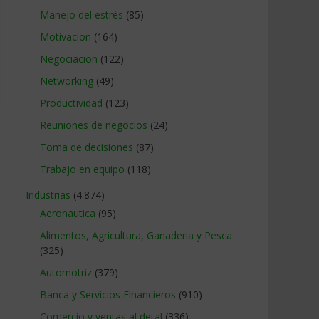
Manejo del estrés
(85)
Motivacion
(164)
Negociacion
(122)
Networking
(49)
Productividad
(123)
Reuniones de negocios
(24)
Toma de decisiones
(87)
Trabajo en equipo
(118)
Industrias
(4.874)
Aeronautica
(95)
Alimentos, Agricultura, Ganaderia y Pesca
(325)
Automotriz
(379)
Banca y Servicios Financieros
(910)
Comercio y ventas al detal
(336)