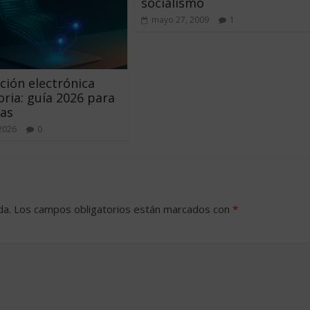
socialismo
mayo 27, 2009
1
ción electrónica
oria: guía 2026 para
as
 2026
0
da.
Los campos obligatorios están marcados con
*