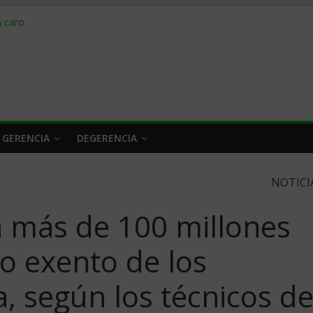
obrar en 2026
n caro
 a tiempo
 qué hacer
rlo y venderle
 GERENCIA
DEGERENCIA
NOTICI
 más de 100 millones
mo exento de los
a, según los técnicos d