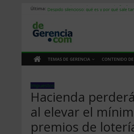
Última:
Stablecoins para empresas: cómo pagar y c
Despido silencioso: qué es y por qué sale ta
IA en selección de personal: cómo auditarla
Trabajo forzoso en la cadena de suministro:
Mercado hispano de EE. UU.: cómo segmenta
TEMAS DE GERENCIA
CONTENIDO DE
Impuestos
Hacienda perderá
al elevar el míni
premios de loterí