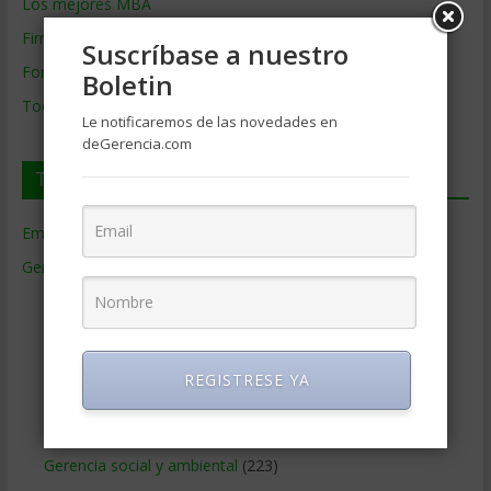
Los mejores MBA
Firmas de Gerencia
Suscríbase a nuestro
Formación de Gerencia
Boletin
Todos los Temas
Le notificaremos de las novedades en
deGerencia.com
Temas de Gerencia
Empresas de Gerencia
(38)
Gerencia
(9.477)
Ciencias Económicas
(80)
Contabilidad
(466)
Educacion Gerencial
(454)
REGISTRESE YA
Estrategia Empresarial
(304)
Finanzas Corporativas
(748)
Gerencia social y ambiental
(223)