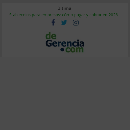
Última:
Stablecoins para empresas: cómo pagar y cobrar en 2026
Despido silencioso: qué es y por qué sale tan caro
IA en selección de personal: cómo auditarla a tiempo
Trabajo forzoso en la cadena de suministro: qué hacer
Mercado hispano de EE. UU.: cómo segmentarlo y venderle