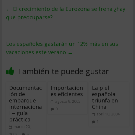
←
El crecimiento de la Eurozona se frena ¿hay
que preocuparse?
Los españoles gastarán un 12% más en sus
vacaciones este verano
→
También te puede gustar
Documentac
Importacion
La piel
ión de
es eficientes
española
embarque
triunfa en
agosto 9, 2005
internaciona
China
0
l – guía
abril 10, 2004
práctica
1
marzo 20,
2003
8