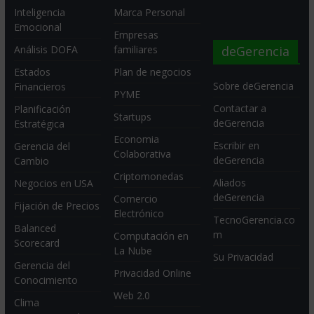
Inteligencia
Marca Personal
Emocional
Empresas
deGerencia
Análisis DOFA
familiares
Estados
Plan de negocios
Sobre deGerencia
Financieros
PYME
Contactar a
Planificación
Startups
deGerencia
Estratégica
Economia
Escribir en
Gerencia del
Colaborativa
deGerencia
Cambio
Criptomonedas
Aliados
Negocios en USA
deGerencia
Comercio
Fijación de Precios
Electrónico
TecnoGerencia.co
Balanced
m
Computación en
Scorecard
La Nube
Su Privacidad
Gerencia del
Privacidad Online
Conocimiento
Web 2.0
Clima