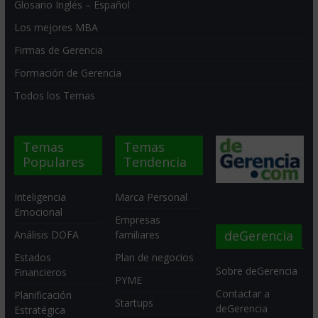
Glosario Inglés – Español
Los mejores MBA
Firmas de Gerencia
Formación de Gerencia
Todos los Temas
Temas
Temas
Populares
Tendencia
Inteligencia
Marca Personal
Emocional
Empresas
deGerencia
Análisis DOFA
familiares
Estados
Plan de negocios
Sobre deGerencia
Financieros
PYME
Contactar a
Planificación
Startups
deGerencia
Estratégica