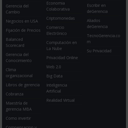
Economia
Escribir en
Gerencia del
Colaborativa
deGerencia
Cambio
Criptomonedas
Aliados
Negocios en USA
deGerencia
Comercio
Fijación de Precios
Electrónico
TecnoGerencia.co
Balanced
m
Computación en
Scorecard
La Nube
Su Privacidad
Gerencia del
Privacidad Online
Conocimiento
Web 2.0
Clima
organizacional
Big Data
Libros de gerencia
Inteligencia
Artificial
Cobranza
Realidad Virtual
Maestría de
gerencia MBA
Como invertir
Compensacion y