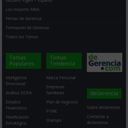
Glosario Inglés – Español
Los mejores MBA
Firmas de Gerencia
Formación de Gerencia
Todos los Temas
Temas
Temas
Populares
Tendencia
Inteligencia
Marca Personal
Emocional
Empresas
deGerencia
Análisis DOFA
familiares
Estados
Plan de negocios
Sobre deGerencia
Financieros
PYME
Contactar a
Planificación
Startups
deGerencia
Estratégica