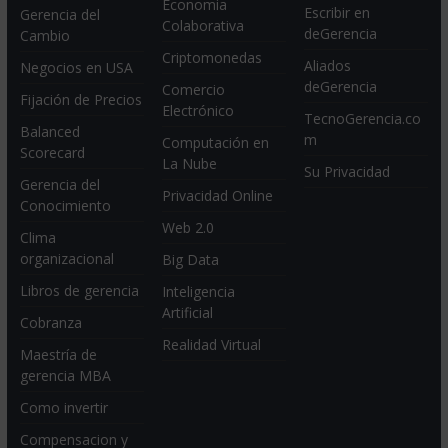
Economia
Escribir en
Gerencia del
Colaborativa
deGerencia
Cambio
Criptomonedas
Aliados
Negocios en USA
deGerencia
Comercio
Fijación de Precios
Electrónico
TecnoGerencia.co
Balanced
m
Computación en
Scorecard
La Nube
Su Privacidad
Gerencia del
Privacidad Online
Conocimiento
Web 2.0
Clima
organizacional
Big Data
Libros de gerencia
Inteligencia
Artificial
Cobranza
Realidad Virtual
Maestría de
gerencia MBA
Como invertir
Compensacion y