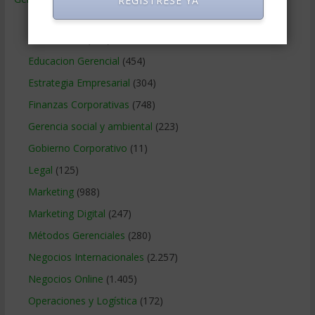
REGISTRESE YA
Ciencias Económicas
(80)
Contabilidad
(466)
Educacion Gerencial
(454)
Estrategia Empresarial
(304)
Finanzas Corporativas
(748)
Gerencia social y ambiental
(223)
Gobierno Corporativo
(11)
Legal
(125)
Marketing
(988)
Marketing Digital
(247)
Métodos Gerenciales
(280)
Negocios Internacionales
(2.257)
Negocios Online
(1.405)
Operaciones y Logística
(172)