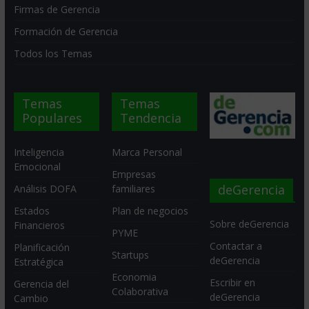
Firmas de Gerencia
Formación de Gerencia
Todos los Temas
Temas
Temas
Populares
Tendencia
Inteligencia
Marca Personal
Emocional
Empresas
deGerencia
Análisis DOFA
familiares
Estados
Plan de negocios
Sobre deGerencia
Financieros
PYME
Contactar a
Planificación
Startups
deGerencia
Estratégica
Economia
Escribir en
Gerencia del
Colaborativa
deGerencia
Cambio