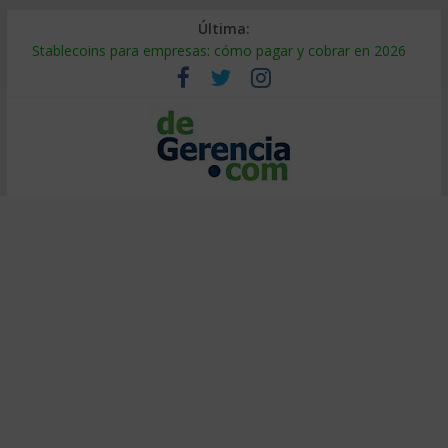
Última:
Stablecoins para empresas: cómo pagar y cobrar en 2026
Despido silencioso: qué es y por qué sale tan caro
IA en selección de personal: cómo auditarla a tiempo
Trabajo forzoso en la cadena de suministro: qué hacer
Mercado hispano de EE. UU.: cómo segmentarlo y venderle