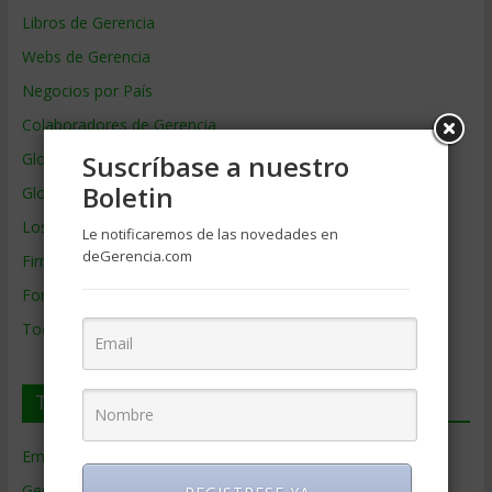
Libros de Gerencia
Webs de Gerencia
Negocios por País
Colaboradores de Gerencia
Glosario
Suscríbase a nuestro
Boletin
Glosario Inglés – Español
Los mejores MBA
Le notificaremos de las novedades en
deGerencia.com
Firmas de Gerencia
Formación de Gerencia
Todos los Temas
Temas de Gerencia
Empresas de Gerencia
(38)
Gerencia
(9.477)