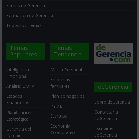
Firmas de Gerencia
Formación de Gerencia
Todos los Temas
Temas
Temas
Populares
Tendencia
Inteligencia
Marca Personal
Emocional
Empresas
deGerencia
Análisis DOFA
familiares
Estados
Plan de negocios
Sobre deGerencia
Financieros
PYME
Contactar a
Planificación
Startups
deGerencia
Estratégica
Economia
Escribir en
Gerencia del
Colaborativa
deGerencia
Cambio