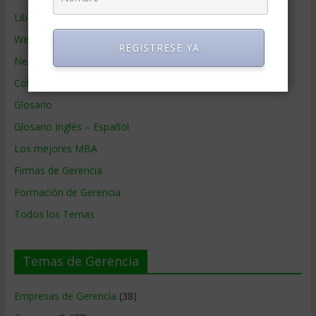
Libros de Gerencia
Webs de Gerencia
REGISTRESE YA
Negocios por País
Colaboradores de Gerencia
Glosario
Glosario Inglés – Español
Los mejores MBA
Firmas de Gerencia
Formación de Gerencia
Todos los Temas
Temas de Gerencia
Empresas de Gerencia
(38)