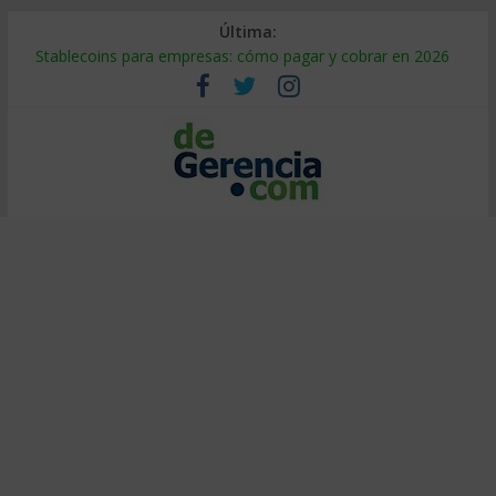
Última:
Stablecoins para empresas: cómo pagar y cobrar en 2026
Despido silencioso: qué es y por qué sale tan caro
IA en selección de personal: cómo auditarla a tiempo
Trabajo forzoso en la cadena de suministro: qué hacer
Mercado hispano de EE. UU.: cómo segmentarlo y venderle