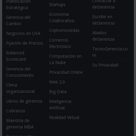
Contactar a
Planificación
Startups
deGerencia
Estratégica
Economia
Escribir en
Gerencia del
Colaborativa
deGerencia
Cambio
Criptomonedas
Aliados
Negocios en USA
deGerencia
Comercio
Fijación de Precios
Electrónico
TecnoGerencia.co
Balanced
m
Computación en
Scorecard
La Nube
Su Privacidad
Gerencia del
Privacidad Online
Conocimiento
Web 2.0
Clima
organizacional
Big Data
Libros de gerencia
Inteligencia
Artificial
Cobranza
Realidad Virtual
Maestría de
gerencia MBA