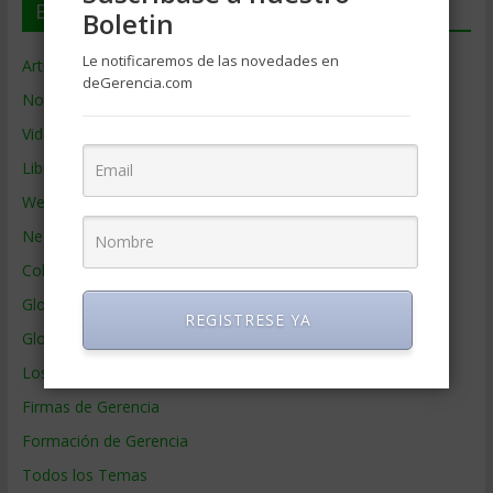
En deGerencia.com
Boletin
Le notificaremos de las novedades en
Artículos de Gerencia
deGerencia.com
Noticias de Gerencia
Videos de Gerencia
Libros de Gerencia
Webs de Gerencia
Negocios por País
Colaboradores de Gerencia
Glosario
REGISTRESE YA
Glosario Inglés – Español
Los mejores MBA
Firmas de Gerencia
Formación de Gerencia
Todos los Temas