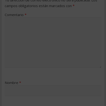
Tu dirección de correo electrónico no será publicada.
Los
campos obligatorios están marcados con
*
Comentario
*
Nombre
*