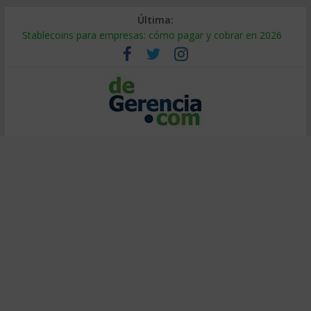
Última:
Stablecoins para empresas: cómo pagar y cobrar en 2026
Despido silencioso: qué es y por qué sale tan caro
IA en selección de personal: cómo auditarla a tiempo
Trabajo forzoso en la cadena de suministro: qué hacer
Mercado hispano de EE. UU.: cómo segmentarlo y venderle