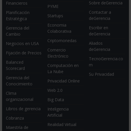
Sobre deGerencia
Financieros
PYME
Contactar a
Planificación
Startups
deGerencia
Estratégica
Economia
Escribir en
Gerencia del
Colaborativa
deGerencia
Cambio
Criptomonedas
Aliados
Negocios en USA
deGerencia
Comercio
Fijación de Precios
Electrónico
TecnoGerencia.co
Balanced
m
Computación en
Scorecard
La Nube
Su Privacidad
Gerencia del
Privacidad Online
Conocimiento
Web 2.0
Clima
organizacional
Big Data
Libros de gerencia
Inteligencia
Artificial
Cobranza
Realidad Virtual
Maestría de