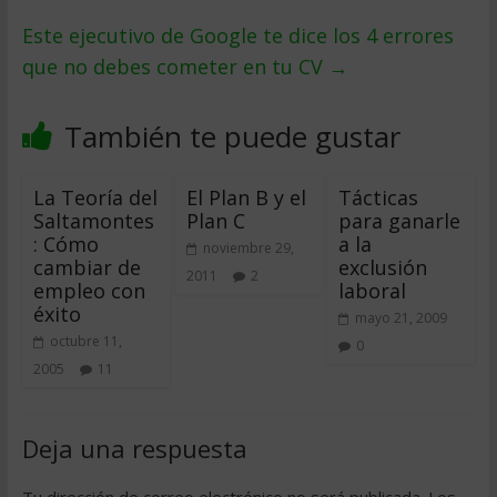
Este ejecutivo de Google te dice los 4 errores
que no debes cometer en tu CV
→
También te puede gustar
La Teoría del
El Plan B y el
Tácticas
Saltamontes
Plan C
para ganarle
: Cómo
a la
noviembre 29,
cambiar de
exclusión
2011
2
empleo con
laboral
éxito
mayo 21, 2009
octubre 11,
0
2005
11
Deja una respuesta