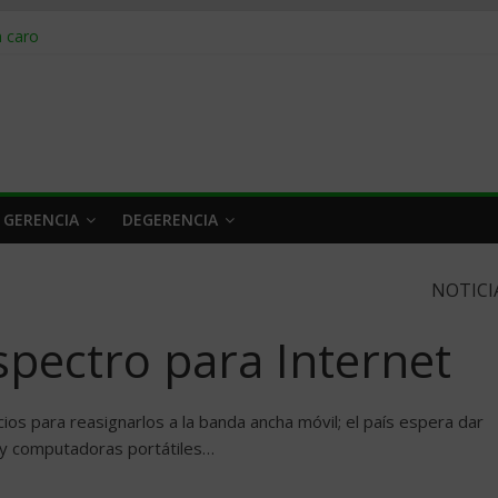
obrar en 2026
n caro
 a tiempo
 qué hacer
rlo y venderle
 GERENCIA
DEGERENCIA
NOTICI
pectro para Internet
os para reasignarlos a la banda ancha móvil; el país espera dar
r y computadoras portátiles…