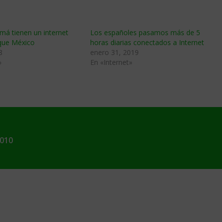
má tienen un internet
Los españoles pasamos más de 5
que México
horas diarias conectados a Internet
8
enero 31, 2019
»
En «Internet»
2010