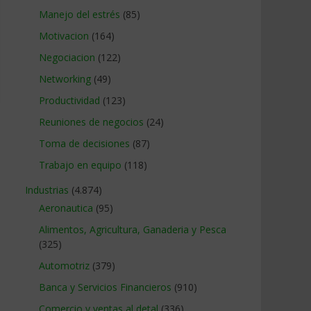
Manejo del estrés
(85)
Motivacion
(164)
Negociacion
(122)
Networking
(49)
Productividad
(123)
Reuniones de negocios
(24)
Toma de decisiones
(87)
Trabajo en equipo
(118)
Industrias
(4.874)
Aeronautica
(95)
Alimentos, Agricultura, Ganaderia y Pesca
(325)
Automotriz
(379)
Banca y Servicios Financieros
(910)
Comercio y ventas al detal
(336)