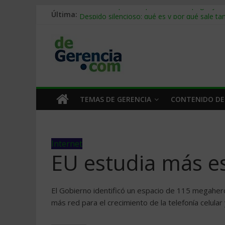
Última:
Stablecoins para empresas: cómo pagar y c
Despido silencioso: qué es y por qué sale ta
IA en selección de personal: cómo auditarla
Trabajo forzoso en la cadena de suministro:
Mercado hispano de EE. UU.: cómo segmenta
TEMAS DE GERENCIA
CONTENIDO DE
Internet
EU estudia más es
El Gobierno identificó un espacio de 115 megaherci
más red para el crecimiento de la telefonía celula