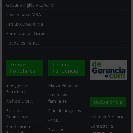
Glosario Inglés – Español
Los mejores MBA
Firmas de Gerencia
Formación de Gerencia
Todos los Temas
Temas
Temas
Populares
Tendencia
Inteligencia
Marca Personal
Emocional
Empresas
deGerencia
Análisis DOFA
familiares
Estados
Plan de negocios
Sobre deGerencia
Financieros
PYME
Contactar a
Planificación
Startups
deGerencia
Estratégica