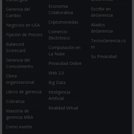
Economia
Escribir en
Gerencia del
Colaborativa
deGerencia
Cambio
Criptomonedas
Aliados
Negocios en USA
deGerencia
Comercio
Fijación de Precios
Electrónico
TecnoGerencia.co
Balanced
m
Computación en
Scorecard
La Nube
Su Privacidad
Gerencia del
Privacidad Online
Conocimiento
Web 2.0
Clima
organizacional
Big Data
Libros de gerencia
Inteligencia
Artificial
Cobranza
Realidad Virtual
Maestría de
gerencia MBA
Como invertir