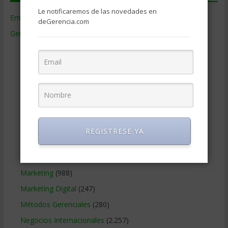
Le notificaremos de las novedades en
Empresas de Gerencia
(38)
deGerencia.com
Gerencia
(9.477)
Ciencias Económicas
(80)
Contabilidad
(466)
Educacion Gerencial
(454)
Estrategia Empresarial
(304)
Finanzas Corporativas
(748)
Gerencia social y ambiental
(223)
REGISTRESE YA
Gobierno Corporativo
(11)
Legal
(125)
Marketing
(988)
Marketing Digital
(247)
Métodos Gerenciales
(280)
Negocios Internacionales
(2.257)