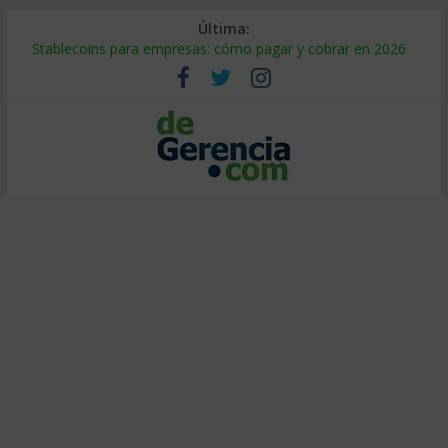
Última:
Stablecoins para empresas: cómo pagar y cobrar en 2026
Despido silencioso: qué es y por qué sale tan caro
IA en selección de personal: cómo auditarla a tiempo
Trabajo forzoso en la cadena de suministro: qué hacer
Mercado hispano de EE. UU.: cómo segmentarlo y venderle