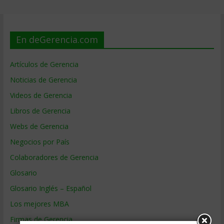
En deGerencia.com
Artículos de Gerencia
Noticias de Gerencia
Videos de Gerencia
Libros de Gerencia
Webs de Gerencia
Negocios por País
Colaboradores de Gerencia
Glosario
Glosario Inglés – Español
Los mejores MBA
Firmas de Gerencia