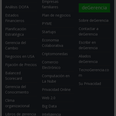
Empresas
deGerencia
Análisis DOFA
familiares
Estados
Plan de negocios
Sobre deGerencia
Financieros
PYME
Contactar a
Planificación
Startups
deGerencia
Estratégica
Economia
Escribir en
Gerencia del
Colaborativa
deGerencia
Cambio
Criptomonedas
Aliados
Negocios en USA
deGerencia
Comercio
Fijación de Precios
Electrónico
TecnoGerencia.co
Balanced
m
Computación en
Scorecard
La Nube
Su Privacidad
Gerencia del
Privacidad Online
Conocimiento
Web 2.0
Clima
organizacional
Big Data
Libros de gerencia
Inteligencia