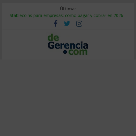
Última:
Stablecoins para empresas: cómo pagar y cobrar en 2026
Despido silencioso: qué es y por qué sale tan caro
IA en selección de personal: cómo auditarla a tiempo
Trabajo forzoso en la cadena de suministro: qué hacer
Mercado hispano de EE. UU.: cómo segmentarlo y venderle