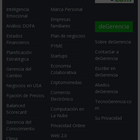
Inteligencia
Marca Personal
Emocional
Empresas
deGerencia
Análisis DOFA
familiares
Estados
Plan de negocios
Sobre deGerencia
Financieros
PYME
Contactar a
Planificación
Startups
deGerencia
Estratégica
Economia
Escribir en
Gerencia del
Colaborativa
deGerencia
Cambio
Criptomonedas
Aliados
Negocios en USA
deGerencia
Comercio
Fijación de Precios
Electrónico
TecnoGerencia.co
Balanced
m
Computación en
Scorecard
La Nube
Su Privacidad
Gerencia del
Privacidad Online
Conocimiento
Web 2.0
Clima