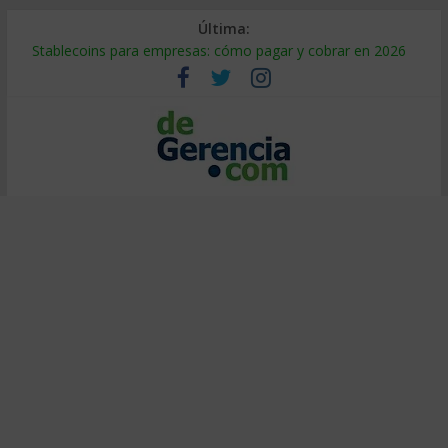
Última:
Stablecoins para empresas: cómo pagar y cobrar en 2026
Despido silencioso: qué es y por qué sale tan caro
IA en selección de personal: cómo auditarla a tiempo
Trabajo forzoso en la cadena de suministro: qué hacer
Mercado hispano de EE. UU.: cómo segmentarlo y venderle