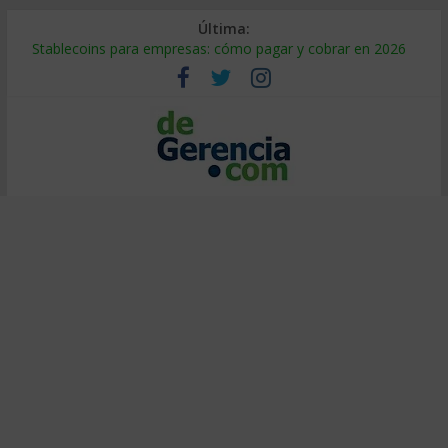
Última:
Stablecoins para empresas: cómo pagar y cobrar en 2026
Despido silencioso: qué es y por qué sale tan caro
IA en selección de personal: cómo auditarla a tiempo
Trabajo forzoso en la cadena de suministro: qué hacer
Mercado hispano de EE. UU.: cómo segmentarlo y venderle