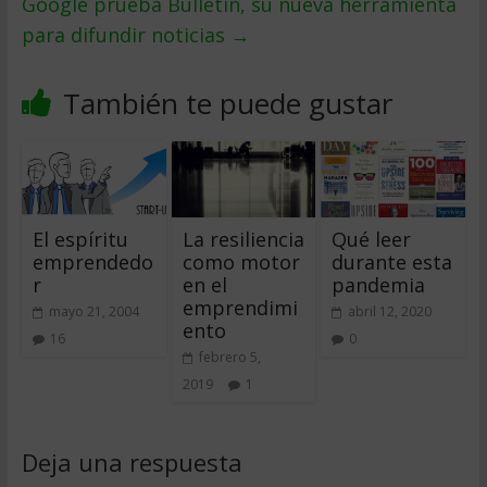
Google prueba Bulletin, su nueva herramienta
para difundir noticias
→
También te puede gustar
El espíritu
La resiliencia
Qué leer
emprendedo
como motor
durante esta
r
en el
pandemia
emprendimi
mayo 21, 2004
abril 12, 2020
ento
16
0
febrero 5,
2019
1
Deja una respuesta