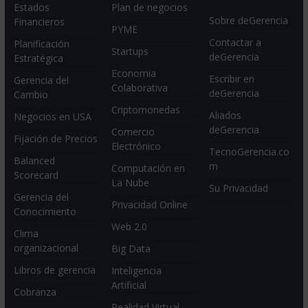
Estados
Plan de negocios
Sobre deGerencia
Financieros
PYME
Contactar a
Planificación
Startups
deGerencia
Estratégica
Economia
Escribir en
Gerencia del
Colaborativa
deGerencia
Cambio
Criptomonedas
Aliados
Negocios en USA
deGerencia
Comercio
Fijación de Precios
Electrónico
TecnoGerencia.co
Balanced
m
Computación en
Scorecard
La Nube
Su Privacidad
Gerencia del
Privacidad Online
Conocimiento
Web 2.0
Clima
organizacional
Big Data
Libros de gerencia
Inteligencia
Artificial
Cobranza
Realidad Virtual