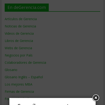
En deGerencia.com
Artículos de Gerencia
Noticias de Gerencia
Videos de Gerencia
Libros de Gerencia
Webs de Gerencia
Negocios por País
Colaboradores de Gerencia
Glosario
Glosario Inglés – Español
Los mejores MBA
Firmas de Gerencia
Formación de Gerencia