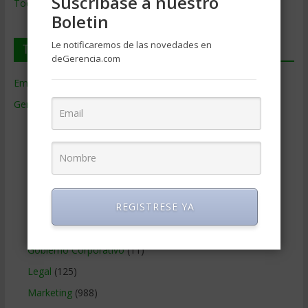
Suscríbase a nuestro
Todos los Temas
Boletin
Le notificaremos de las novedades en
Temas de Gerencia
deGerencia.com
Empresas de Gerencia
(38)
Gerencia
(9.477)
Ciencias Económicas
(80)
Contabilidad
(466)
Educacion Gerencial
(454)
Estrategia Empresarial
(304)
REGISTRESE YA
Finanzas Corporativas
(748)
Gerencia social y ambiental
(223)
Gobierno Corporativo
(11)
Legal
(125)
Marketing
(988)