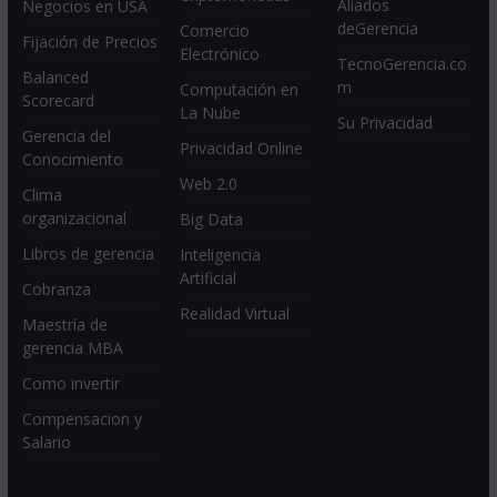
Aliados
Negocios en USA
deGerencia
Comercio
Fijación de Precios
Electrónico
TecnoGerencia.co
Balanced
m
Computación en
Scorecard
La Nube
Su Privacidad
Gerencia del
Privacidad Online
Conocimiento
Web 2.0
Clima
organizacional
Big Data
Libros de gerencia
Inteligencia
Artificial
Cobranza
Realidad Virtual
Maestría de
gerencia MBA
Como invertir
Compensacion y
Salario