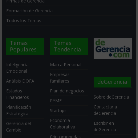
Firmas de Gerencia
Formación de Gerencia
Todos los Temas
Temas
Temas
Populares
Tendencia
Inteligencia
Marca Personal
Emocional
Empresas
deGerencia
Análisis DOFA
familiares
Estados
Plan de negocios
Sobre deGerencia
Financieros
PYME
Contactar a
Planificación
Startups
deGerencia
Estratégica
Economia
Escribir en
Gerencia del
Colaborativa
deGerencia
Cambio
Criptomonedas