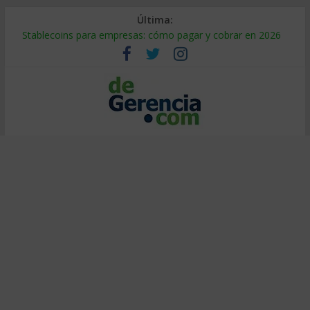
Última:
Stablecoins para empresas: cómo pagar y cobrar en 2026
Despido silencioso: qué es y por qué sale tan caro
IA en selección de personal: cómo auditarla a tiempo
Trabajo forzoso en la cadena de suministro: qué hacer
Mercado hispano de EE. UU.: cómo segmentarlo y venderle