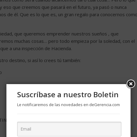
y eso que creemos que pasará en el futuro, ya pasó o nunca
amos de él. Que es lo que es, un gran regalo para conocernos com
iedad, que queremos emprender nuestros sueños , que
eremos muchas cosas… pero todo empieza por la soledad, con el
ue a una inspección de Hacienda.
ro destino, si así lo crees tú también:
o
Suscríbase a nuestro Boletin
Le notificaremos de las novedades en deGerencia.com
NO, empieza por aprender a vivir en soledad. Sin ello, nada