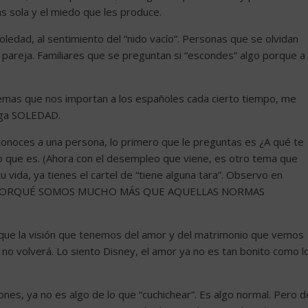
s sola y el miedo que les produce.
edad, al sentimiento del “nido vacío”. Personas que se olvidan
pareja. Familiares que se preguntan si “escondes” algo porque a
emas que nos importan a los españoles cada cierto tiempo, me
nga SOLEDAD.
 conoces a una persona, lo primero que le preguntas es ¿A qué te
o que es. (Ahora con el desempleo que viene, es otro tema que
u vida, ya tienes el cartel de “tiene alguna tara”. Observo en
ma, PORQUÉ SOMOS MUCHO MÁS QUE AQUELLAS NORMAS
 que la visión que tenemos del amor y del matrimonio que vemos
 no volverá. Lo siento Disney, el amor ya no es tan bonito como l
ones, ya no es algo de lo que “cuchichear”. Es algo normal. Pero d