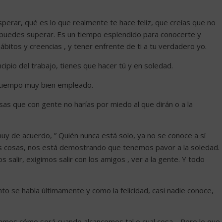
erar, qué es lo que realmente te hace feliz, que creías que no
o puedes superar. Es un tiempo esplendido para conocerte y
ábitos y creencias , y tener enfrente de ti a tu verdadero yo.
cipio del trabajo, tienes que hacer tú y en soledad.
 tiempo muy bien empleado.
sas que con gente no harías por miedo al que dirán o a la
uy de acuerdo, ” Quién nunca está solo, ya no se conoce a sí
s cosas, nos está demostrando que tenemos pavor a la soledad.
salir, exigimos salir con los amigos , ver a la gente. Y todo
to se habla últimamente y como la felicidad, casi nadie conoce,
samos cómo será cuando alcancemos tal o cual cosa… Pero lo que