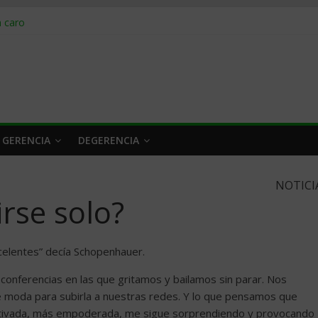
obrar en 2026
n caro
 a tiempo
 qué hacer
rlo y venderle
 GERENCIA
DEGERENCIA
NOTICI
irse solo?
xcelentes” decía Schopenhauer.
conferencias en las que gritamos y bailamos sin parar. Nos
e moda para subirla a nuestras redes. Y lo que pensamos que
motivada, más empoderada, me sigue sorprendiendo y provocando