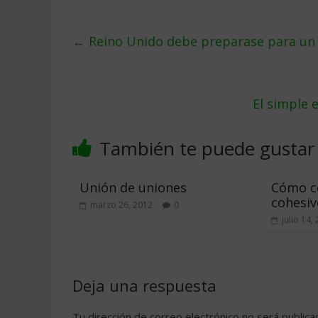
←
Reino Unido debe preparase para un B
El simple 
También te puede gustar
Unión de uniones
Cómo c
cohesiv
marzo 26, 2012
0
julio 14,
Deja una respuesta
Tu dirección de correo electrónico no será publica