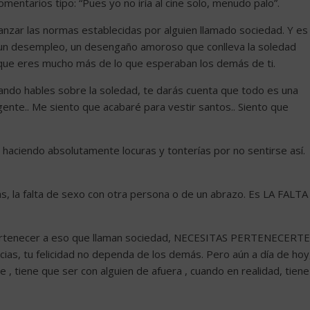
entarios tipo: “Pues yo no iría al cine solo, menudo palo”.
canzar las normas establecidas por alguien llamado sociedad. Y es
n desempleo, un desengaño amoroso que conlleva la soledad
 que eres mucho más de lo que esperaban los demás de ti.
uando hables sobre la soledad, te darás cuenta que todo es una
ente.. Me siento que acabaré para vestir santos.. Siento que
haciendo absolutamente locuras y tonterías por no sentirse así.
ás, la falta de sexo con otra persona o de un abrazo. Es LA FALTA
pertenecer a eso que llaman sociedad, NECESITAS PERTENECERTE
cias, tu felicidad no dependa de los demás. Pero aún a día de hoy
, tiene que ser con alguien de afuera , cuando en realidad, tiene