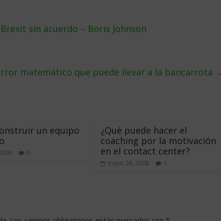
rexit sin acuerdo – Boris Johnson
error matemático que puede llevar a la bancarrota
onstruir un equipo
¿Qué puede hacer el
o
coaching por la motivación
en el contact center?
 2008
0
mayo 26, 2008
1
da.
Los campos obligatorios están marcados con
*