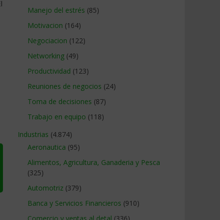
l
Manejo del estrés
(85)
Motivacion
(164)
Negociacion
(122)
Networking
(49)
Productividad
(123)
Reuniones de negocios
(24)
Toma de decisiones
(87)
Trabajo en equipo
(118)
Industrias
(4.874)
Aeronautica
(95)
Alimentos, Agricultura, Ganaderia y Pesca
(325)
Automotriz
(379)
Banca y Servicios Financieros
(910)
Comercio y ventas al detal
(336)