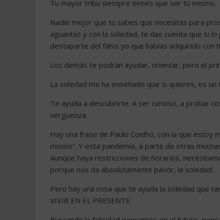
Tu mayor tribu siempre tienes que ser tú mismo.
Nadie mejor que tú sabes que necesitas para prosp
aguantas y con la soledad, te das cuenta que si l
destaparte del falso yo que habías adquirido con h
Los demás te podrán ayudar, orientar, pero el prin
La soledad me ha enseñado que si quieres, es un
Te ayuda a descubrirte. A ser curioso, a probar co
vergüenza.
Hay una frase de Paulo Coelho, con la que estoy m
mismo“. Y esta pandemia, a parte de otras mucha
Aunque haya restricciones de horarios, necesitamos 
porque nos da absolutamente pavor, la soledad.
Pero hay una cosa que te ayuda la soledad que tan
VIVIR EN EL PRESENTE.
Buscando la felicidad pensamos en el futuro, pen