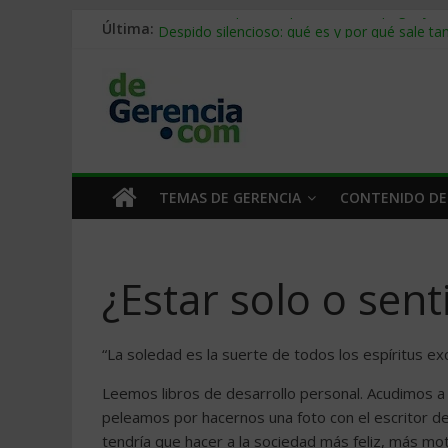
Stablecoins para empresas: cómo pagar y c
Última:
Despido silencioso: qué es y por qué sale ta
IA en selección de personal: cómo auditarla
Trabajo forzoso en la cadena de suministro:
Mercado hispano de EE. UU.: cómo segmenta
TEMAS DE GERENCIA
CONTENIDO DE
¿Estar solo o sent
“La soledad es la suerte de todos los espíritus e
Leemos libros de desarrollo personal. Acudimos a 
peleamos por hacernos una foto con el escritor d
tendría que hacer a la sociedad más feliz, más 