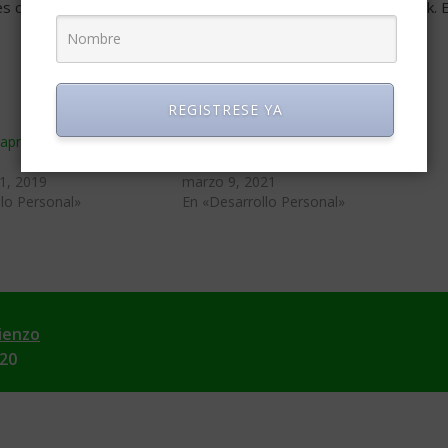
es como convivir con la soledad, os recomiendo un libro “Honjok. E
REGISTRESE YA
 aprendí siendo como
Nunca nos graduaremos en
Desarrollo Personal
1, 2019
marzo 9, 2021
lo Personal»
En «Desarrollo Personal»
ienzo
020