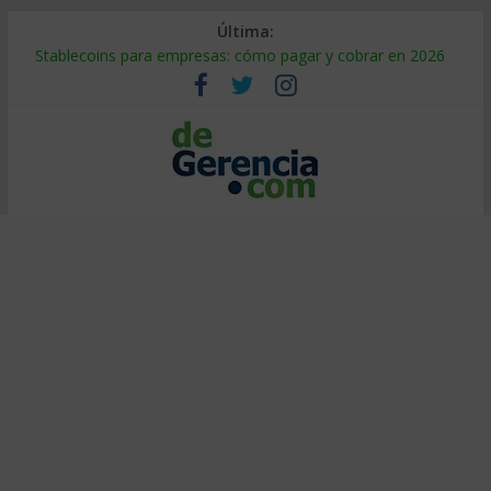
Última:
Stablecoins para empresas: cómo pagar y cobrar en 2026
Despido silencioso: qué es y por qué sale tan caro
IA en selección de personal: cómo auditarla a tiempo
Trabajo forzoso en la cadena de suministro: qué hacer
Mercado hispano de EE. UU.: cómo segmentarlo y venderle