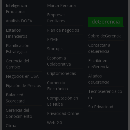
Inteligencia
Marca Personal
Emocional
Empresas
deGerencia
Análisis DOFA
familiares
Estados
Plan de negocios
Sobre deGerencia
Financieros
PYME
Contactar a
Planificación
Startups
deGerencia
Estratégica
Economia
Escribir en
Gerencia del
Colaborativa
deGerencia
Cambio
Criptomonedas
Aliados
Negocios en USA
deGerencia
Comercio
Fijación de Precios
Electrónico
TecnoGerencia.co
Balanced
m
Computación en
Scorecard
La Nube
Su Privacidad
Gerencia del
Privacidad Online
Conocimiento
Web 2.0
Clima