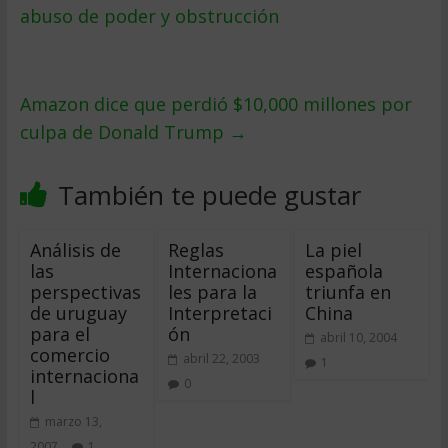
abuso de poder y obstrucción
Amazon dice que perdió $10,000 millones por
culpa de Donald Trump
→
También te puede gustar
Análisis de
Reglas
La piel
las
Internaciona
española
perspectivas
les para la
triunfa en
de uruguay
Interpretaci
China
para el
ón
abril 10, 2004
comercio
abril 22, 2003
1
internaciona
0
l
marzo 13,
2007
1