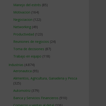
Manejo del estrés
(85)
Motivacion
(164)
Negociacion
(122)
Networking
(49)
Productividad
(123)
Reuniones de negocios
(24)
Toma de decisiones
(87)
Trabajo en equipo
(118)
Industrias
(4.874)
Aeronautica
(95)
Alimentos, Agricultura, Ganaderia y Pesca
(325)
Automotriz
(379)
Banca y Servicios Financieros
(910)
Comercio y ventas al detal
(336)