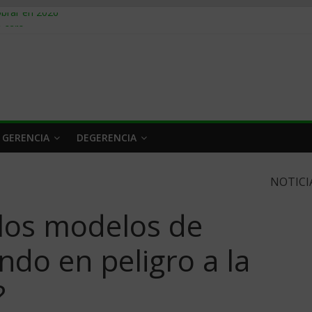
obrar en 2026
n caro
 a tiempo
 qué hacer
rlo y venderle
 GERENCIA
DEGERENCIA
NOTICI
 los modelos de
ndo en peligro a la
?