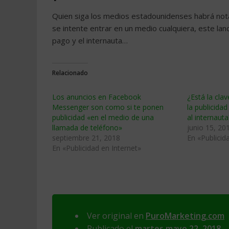
Quien siga los medios estadounidenses habrá nota
se intente entrar en un medio cualquiera, este lan
pago y el internauta…
Relacionado
Los anuncios en Facebook
¿Está la clav
Messenger son como si te ponen
la publicida
publicidad «en el medio de una
al internauta
llamada de teléfono»
junio 15, 20
septiembre 21, 2018
En «Publicid
En «Publicidad en Internet»
Ver original en
PuroMarketing.com
Publicado el
martes mayo 22, 2018