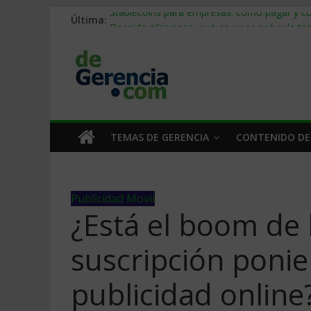
Última:
Stablecoins para empresas: cómo pagar y c
Despido silencioso: qué es y por qué sale ta
IA en selección de personal: cómo auditarla
Trabajo forzoso en la cadena de suministro:
Mercado hispano de EE. UU.: cómo segmenta
TEMAS DE GERENCIA
CONTENIDO DE
Publicidad Movil
¿Está el boom de
suscripción ponie
publicidad online