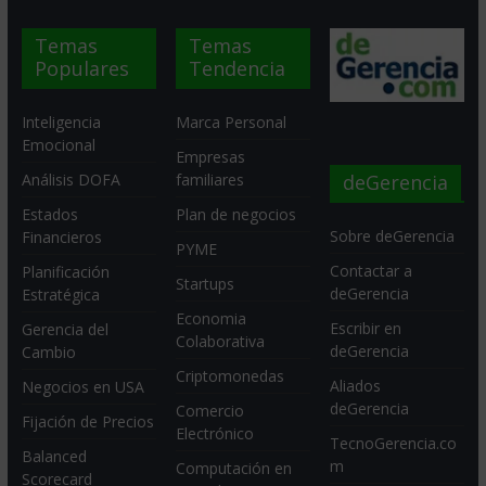
Temas
Temas
Populares
Tendencia
Inteligencia
Marca Personal
Emocional
Empresas
deGerencia
Análisis DOFA
familiares
Estados
Plan de negocios
Sobre deGerencia
Financieros
PYME
Contactar a
Planificación
Startups
deGerencia
Estratégica
Economia
Escribir en
Gerencia del
Colaborativa
deGerencia
Cambio
Criptomonedas
Aliados
Negocios en USA
deGerencia
Comercio
Fijación de Precios
Electrónico
TecnoGerencia.co
Balanced
m
Computación en
Scorecard