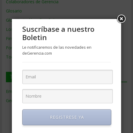
Colaboradores de Gerencia
Glosario
Glosario Inglés – Español
Suscríbase a nuestro
Los mejores MBA
Boletin
Firmas de Gerencia
Le notificaremos de las novedades en
Formación de Gerencia
deGerencia.com
Todos los Temas
Temas de Gerencia
Empresas de Gerencia
(38)
Gerencia
(9.477)
Ciencias Económicas
(80)
REGISTRESE YA
Contabilidad
(466)
Educacion Gerencial
(454)