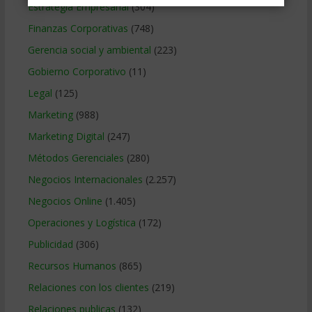
Estrategia Empresarial
(304)
Finanzas Corporativas
(748)
Gerencia social y ambiental
(223)
Gobierno Corporativo
(11)
Legal
(125)
Marketing
(988)
Marketing Digital
(247)
Métodos Gerenciales
(280)
Negocios Internacionales
(2.257)
Negocios Online
(1.405)
Operaciones y Logística
(172)
Publicidad
(306)
Recursos Humanos
(865)
Relaciones con los clientes
(219)
Relaciones publicas
(132)