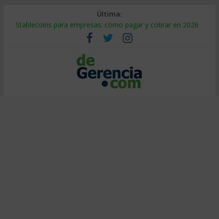
Última:
Stablecoins para empresas: cómo pagar y cobrar en 2026
Despido silencioso: qué es y por qué sale tan caro
IA en selección de personal: cómo auditarla a tiempo
Trabajo forzoso en la cadena de suministro: qué hacer
Mercado hispano de EE. UU.: cómo segmentarlo y venderle