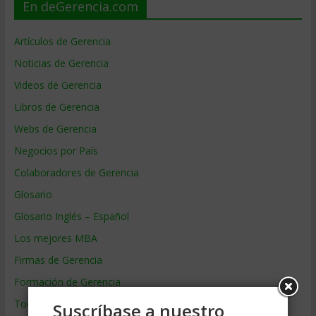
En deGerencia.com
Artículos de Gerencia
Noticias de Gerencia
Videos de Gerencia
Libros de Gerencia
Webs de Gerencia
Negocios por País
Colaboradores de Gerencia
Glosario
Glosario Inglés – Español
Los mejores MBA
Firmas de Gerencia
Formación de Gerencia
Todos los Temas
Suscríbase a nuestro