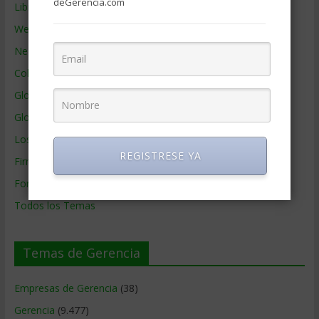
deGerencia.com
Libros de Gerencia
Webs de Gerencia
Negocios por País
Colaboradores de Gerencia
Glosario
Glosario Inglés – Español
Los mejores MBA
REGISTRESE YA
Firmas de Gerencia
Formación de Gerencia
Todos los Temas
Temas de Gerencia
Empresas de Gerencia
(38)
Gerencia
(9.477)