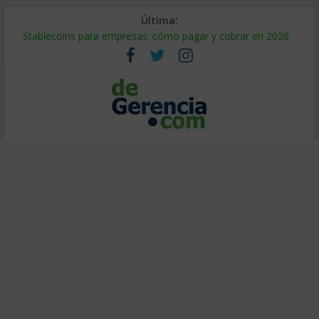
Última:
Stablecoins para empresas: cómo pagar y cobrar en 2026
Despido silencioso: qué es y por qué sale tan caro
IA en selección de personal: cómo auditarla a tiempo
Trabajo forzoso en la cadena de suministro: qué hacer
Mercado hispano de EE. UU.: cómo segmentarlo y venderle