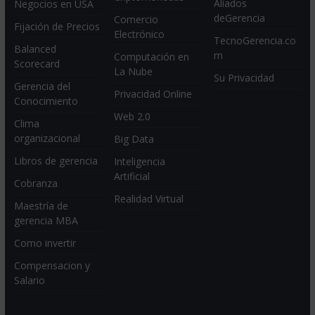
Aliados
Negocios en USA
deGerencia
Comercio
Fijación de Precios
Electrónico
TecnoGerencia.co
Balanced
m
Computación en
Scorecard
La Nube
Su Privacidad
Gerencia del
Privacidad Online
Conocimiento
Web 2.0
Clima
organizacional
Big Data
Libros de gerencia
Inteligencia
Artificial
Cobranza
Realidad Virtual
Maestría de
gerencia MBA
Como invertir
Compensacion y
Salario