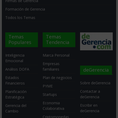
Firmas de Gerencia
Formación de Gerencia
Todos los Temas
Temas
Temas
Populares
Tendencia
Inteligencia
Marca Personal
Emocional
Empresas
deGerencia
Análisis DOFA
familiares
Estados
Plan de negocios
Sobre deGerencia
Financieros
PYME
Contactar a
Planificación
Startups
deGerencia
Estratégica
Economia
Escribir en
Gerencia del
Colaborativa
deGerencia
Cambio
Criptomonedas