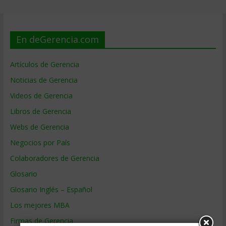
En deGerencia.com
Artículos de Gerencia
Noticias de Gerencia
Videos de Gerencia
Libros de Gerencia
Webs de Gerencia
Negocios por País
Colaboradores de Gerencia
Glosario
Glosario Inglés – Español
Los mejores MBA
Firmas de Gerencia