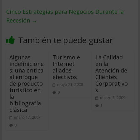
Cinco Estrategias para Negocios Durante la
Recesión
→
También te puede gustar
Algunas
Turismo e
La Calidad
indefinicione
Internet
en la
s: una crítica
aliados
Atención de
al enfoque
efectivos
Clientes
de producto
Corporativo
mayo 21, 2008
turístico en
s
0
la
marzo 5, 2009
bibliografía
1
clásica
enero 17, 2007
0