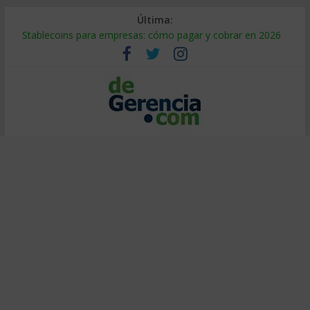
Última:
Stablecoins para empresas: cómo pagar y cobrar en 2026
Despido silencioso: qué es y por qué sale tan caro
IA en selección de personal: cómo auditarla a tiempo
Trabajo forzoso en la cadena de suministro: qué hacer
Mercado hispano de EE. UU.: cómo segmentarlo y venderle