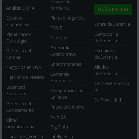
Empresas
deGerencia
Análisis DOFA
familiares
Estados
Plan de negocios
Sobre deGerencia
Financieros
PYME
Contactar a
Planificación
Startups
deGerencia
Estratégica
Economia
Escribir en
Gerencia del
Colaborativa
deGerencia
Cambio
Criptomonedas
Aliados
Negocios en USA
deGerencia
Comercio
Fijación de Precios
Electrónico
TecnoGerencia.co
Balanced
m
Computación en
Scorecard
La Nube
Su Privacidad
Gerencia del
Privacidad Online
Conocimiento
Web 2.0
Clima
organizacional
Big Data
Libros de gerencia
Inteligencia