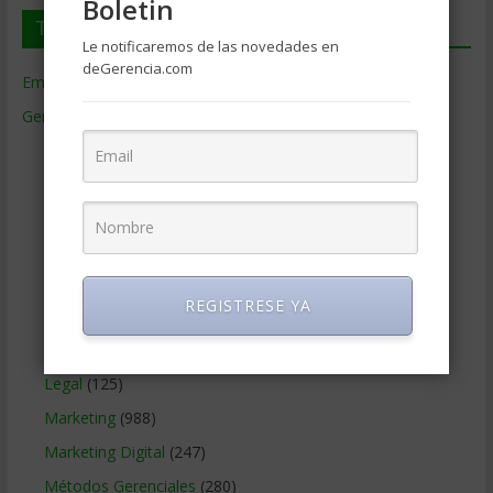
Boletin
Temas de Gerencia
Le notificaremos de las novedades en
deGerencia.com
Empresas de Gerencia
(38)
Gerencia
(9.477)
Ciencias Económicas
(80)
Contabilidad
(466)
Educacion Gerencial
(454)
Estrategia Empresarial
(304)
Finanzas Corporativas
(748)
REGISTRESE YA
Gerencia social y ambiental
(223)
Gobierno Corporativo
(11)
Legal
(125)
Marketing
(988)
Marketing Digital
(247)
Métodos Gerenciales
(280)