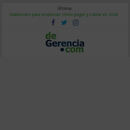
Última:
Stablecoins para empresas: cómo pagar y cobrar en 2026
Despido silencioso: qué es y por qué sale tan caro
IA en selección de personal: cómo auditarla a tiempo
Trabajo forzoso en la cadena de suministro: qué hacer
Mercado hispano de EE. UU.: cómo segmentarlo y venderle