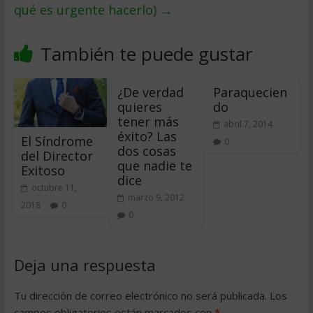
qué es urgente hacerlo)
→
También te puede gustar
¿De verdad
Paraquecien
quieres
do
tener más
abril 7, 2014
éxito? Las
El Síndrome
0
dos cosas
del Director
que nadie te
Exitoso
dice
octubre 11,
marzo 9, 2012
2018
0
0
Deja una respuesta
Tu dirección de correo electrónico no será publicada.
Los
campos obligatorios están marcados con
*