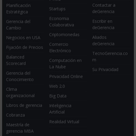
Contactar a
Planificación
Startups
deGerencia
Estratégica
Economia
Escribir en
Gerencia del
Colaborativa
deGerencia
Cambio
Criptomonedas
Aliados
Negocios en USA
deGerencia
Comercio
Fijación de Precios
Electrónico
TecnoGerencia.co
Balanced
m
Computación en
Scorecard
La Nube
Su Privacidad
Gerencia del
Privacidad Online
Conocimiento
Web 2.0
Clima
organizacional
Big Data
Libros de gerencia
Inteligencia
Artificial
Cobranza
Realidad Virtual
Maestría de
gerencia MBA